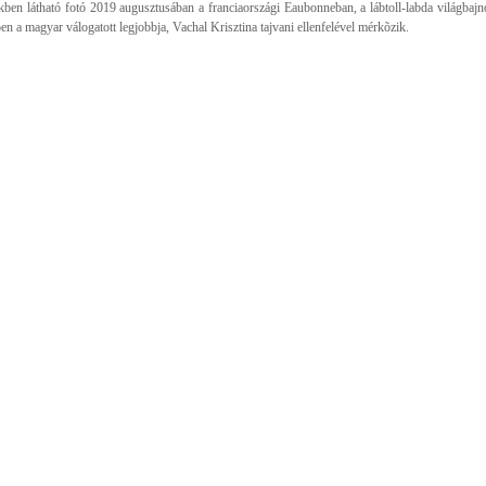
kben látható fotó 2019 augusztusában a franciaországi Eaubonneban, a lábtoll-labda világbajn
en a magyar válogatott legjobbja, Vachal Krisztina tajvani ellenfelével mérkõzik.