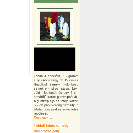
Labda A speciális, 15 gramm
súlyú labda négy db 15 cm-es
libatollból (amely különbözõ
színekre - piros, sárga, kék,
zöld - festhetõ) és egy 4 cm
átmérõjû kerek gumitalpból áll.
A gumitalp alja és teteje között
5-7 db papírkorong biztosítja a
labda rugózását és egyenletes
repülését.
Részletek ...
Lábtoll-labda szabályok
diasorozat (pdf)