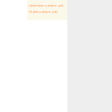
Lábtoll-labda szabályok (pdf)
VB játékszabályok (pdf)