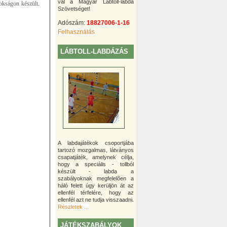
val a Magyar Lábtoll-labda
okságon készült.
Szövetséget!
Adószám:
18827006-1-16
Felhasználás
LÁBTOLL-LABDÁZÁS
A labdajátékok csoportjába
tartozó mozgalmas, látványos
csapatjáték, amelynek célja,
hogy a speciális - tollból
készült - labda a
szabályoknak megfelelõen a
háló felett úgy kerüljön át az
ellenfél térfelére, hogy az
ellenfél azt ne tudja visszaadni.
Részletek ...
JÁTÉKSZABÁLYOK