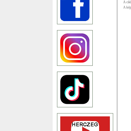
A cik
A kép