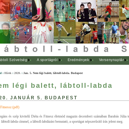
btoll Szövetség
A sportágról
Eredmények
Versenynaptár
al
:
Hírek
:
2020.
:
Jan. 5. Nem légi balett, lábtoll-labda. Budapest
em légi balett, lábtoll-labda
20. JANUÁR 5. BUDAPEST
 Fitnessz (pdf)
egáns és szép kivitelû Diéta és Fitnesz életmód magazin decemberi számában Barabás Júlia t
, lábtoll-labda címmel, a lábtoll-labdázást bemutató, a sportágat népszerûsítõ írás jelent meg.