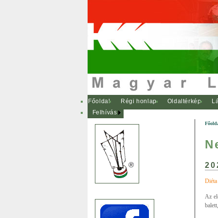
Főoldal
Régi honlap
Oldaltérkép
Lá
Felhívás
Főold
N
20
Diéta
Az el
balett