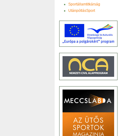
Sportállamtitkárság
UtánpótlásSport