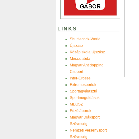
LINKS
Shuttlecock-World
Újszász
Középiskola Újszász
Meccslabda
Magyar Antidopping
Csoport
Inter-Crosse
Extremesportok
Sportágválasztó
Sportmegoldások
MEOSZ
Edzõtáborok
Magyar Diáksport
Szövetség
Nemzeti Versenysport
Szövetség