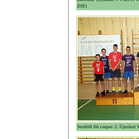
ZSE)
Serdülõ fiú csapat: 2. Újszász