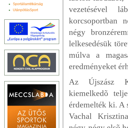
Sportállamtitkárság
vezetésével lá
UtánpótlásSport
korcsoportban 
négy bronzérem
lelkesedésük töre
múlva a magasa
eredményeket érh
Az Újszász K
kiemelkedõ telj
érdemelték ki. A
Vachal Krisztin
négy-négy elsõ he