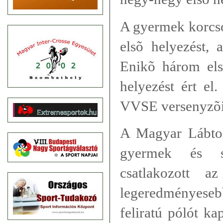
A gyermek korcs
elsõ helyezést, 
Enikõ három els
helyezést ért el
VVSE versenyzõi
A Magyar Lábtol
gyermek és s
csatlakozott a
legeredményes
feliratú pólót ka