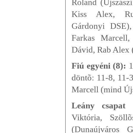
Roland (Újszász
Kiss Alex, Ru
Gárdonyi DSE), 
Farkas Marcell
Dávid, Rab Alex 
Fiú egyéni (8):
1
döntõ: 11-8, 11-
Marcell (mind Ú
Leány csapat (
Viktória, Szöll
(Dunaújváros 