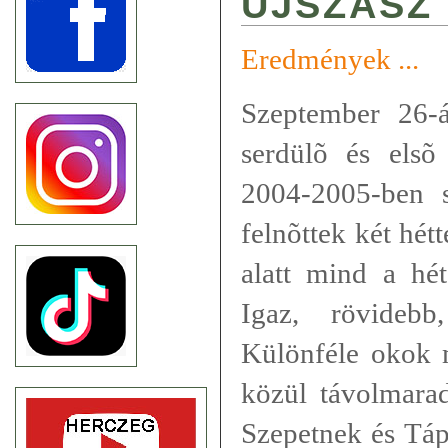
ÚJSZÁSZ
Eredmények ...
Szeptember 26-
serdülõ és els
2004-2005-ben s
felnõttek két hét
alatt mind a hét
Igaz, rövidebb
Különféle okok m
közül távolmarad
Szepetnek és Táp