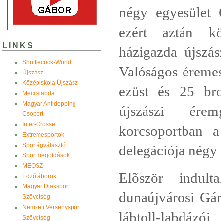
négy egyesület 
ezért aztán k
LINKS
házigazda újszás
Shuttlecock-World
Valóságos éremes
Újszász
Középiskola Újszász
ezüst és 25 br
Meccslabda
Magyar Antidopping
újszászi ére
Csoport
Inter-Crosse
korcsoportban 
Extremesportok
Sportágválasztó
delegációja négy 
Sportmegoldások
MEOSZ
Elõször indul
Edzõtáborok
Magyar Diáksport
dunaújvárosi Gár
Szövetség
Nemzeti Versenysport
lábtoll-labdá
Szövetség