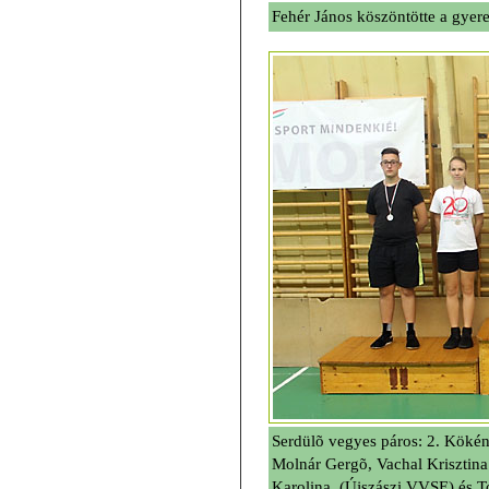
Fehér János köszöntötte a gyer
Serdülõ vegyes páros: 2. Kökén
Molnár Gergõ, Vachal Krisztina
Karolina (Újszászi VVSE) és To