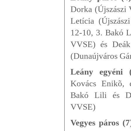
Dorka (Újszászi 
Letícia (Újszász
12-10, 3. Bakó Li
VVSE) és Deák 
(Dunaújváros Gá
Leány egyéni (
Kovács Enikõ, d
Bakó Lili és D
VVSE)
Vegyes páros (7