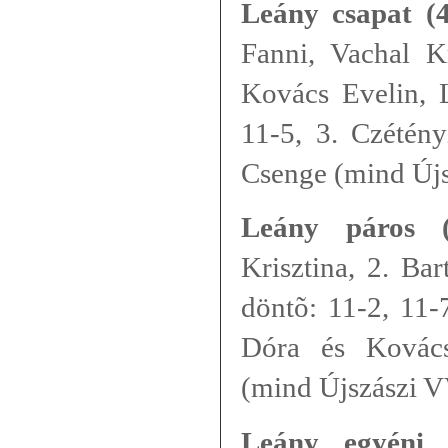
Leány csapat (4
Fanni, Vachal Kr
Kovács Evelin, L
11-5, 3. Czétény
Csenge (mind Új
Leány páros (
Krisztina, 2. Bar
döntõ: 11-2, 11-
Dóra és Kovács
(mind Újszászi 
Leány egyéni 