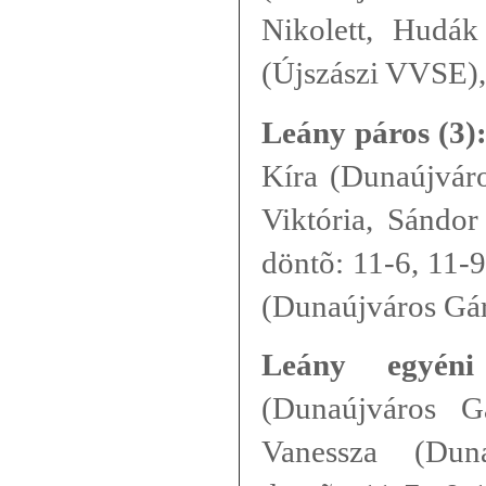
Nikolett, Hudák
(Újszászi VVSE), 
Leány páros (3)
Kíra (Dunaújvár
Viktória, Sándor
döntõ: 11-6, 11-9
(Dunaújváros Gá
Leány egyéni
(Dunaújváros G
Vanessza (Dun