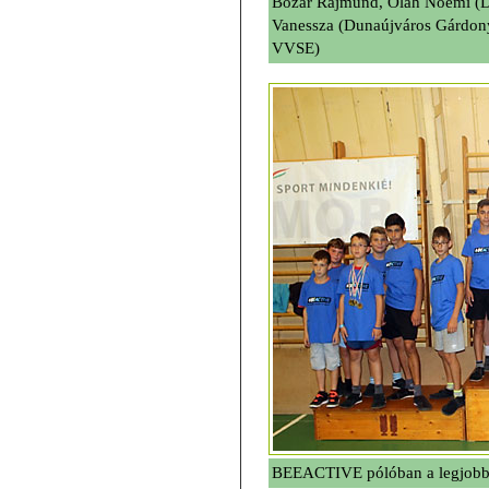
Bozár Rajmund, Oláh Noémi (Du
Vanessza (Dunaújváros Gárdony
VVSE)
BEEACTIVE pólóban a legjob