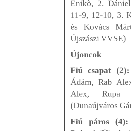
Enikõ, 2. Dániel
11-9, 12-10, 3. 
és Kovács Már
Újszászi VVSE)
Újoncok
Fiú csapat (2):
Ádám, Rab Alex
Alex, Rupa 
(Dunaújváros Gá
Fiú páros (4):