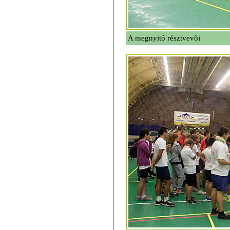
A megnyitó résztvevõi