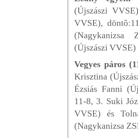
(Újszászi VVSE)
VVSE), döntõ:11
(Nagykanizsa 
(Újszászi VVSE)
Vegyes páros (1
Krisztina (Újszá
Ézsiás Fanni (Ú
11-8, 3. Suki Józ
VVSE) és Tolna
(Nagykanizsa ZS