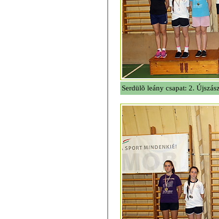
Serdülõ leány csapat: 2. Újszá