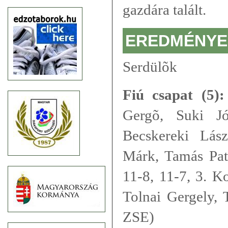
gazdára talált.
EREDMÉNYE
Serdülõk
Fiú csapat (5):
Gergõ, Suki Jó
Becskereki Lás
Márk, Tamás Pat
11-8, 11-7, 3. K
Tolnai Gergely, 
ZSE)