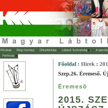
Főoldal
Régi honlap
Oldaltérkép
Lábtoll Szövetség
A sportá
Felhívás
Főoldal
:
Hírek
:
201
Szep.26. Éremeső. Ú
Éremesõ
2015. SZ