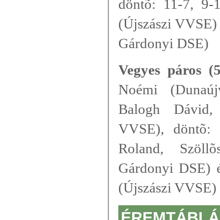
döntõ: 11-7, 9-1
(Újszászi VVSE) 
Gárdonyi DSE)
Vegyes páros (5
Noémi (Dunaúj
Balogh Dávid, 
VVSE), döntõ: 
Roland, Szöllõ
Gárdonyi DSE) é
(Újszászi VVSE)
ÉREMTÁBLÁ