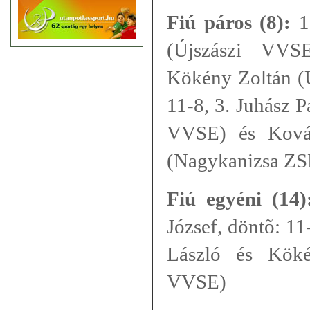
Fiú páros (8):
1.
(Újszászi VVSE
Kökény Zoltán (Ú
11-8, 3. Juhász 
VVSE) és Kovác
(Nagykanizsa ZS
Fiú egyéni (14)
József, döntõ: 11
László és Köké
VVSE)