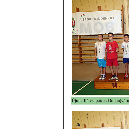
Újonc fiú csapat: 2. Dunaújvár