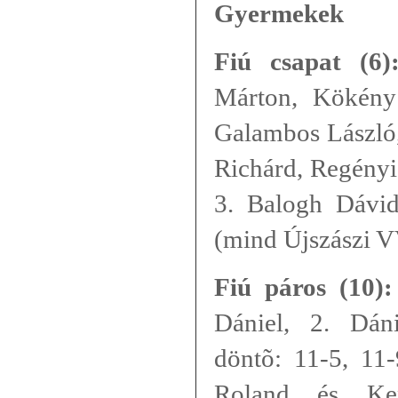
Gyermekek
Fiú csapat (6)
Márton, Kökény
Galambos László,
Richárd, Regényi
3. Balogh Dávi
(mind Újszászi 
Fiú páros (10):
Dániel, 2. Dán
döntõ: 11-5, 1
Roland és Ken