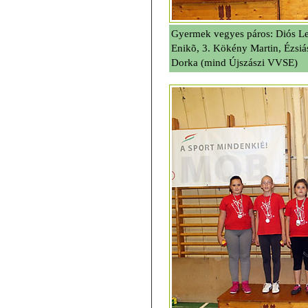
Gyermek vegyes páros: Diós Let
Enikõ, 3. Kökény Martin, Ézsiá
Dorka (mind Újszászi VVSE)