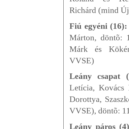
Richárd (mind Ú
Fiú egyéni (16):
Márton, döntõ: 1
Márk és Kökén
VVSE)
Leány csapat (
Letícia, Kovács 
Dorottya, Szaszk
VVSE), döntõ: 11
Leány páros (4)