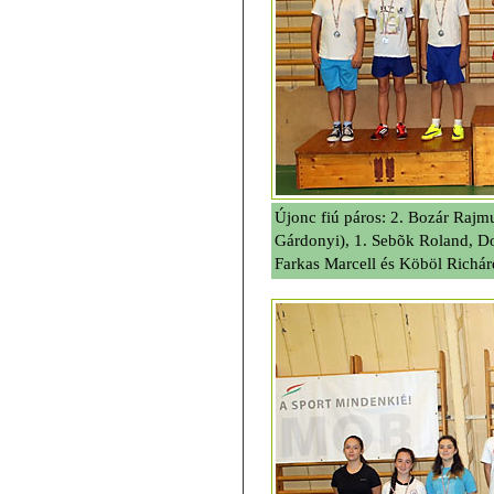
Újonc fiú páros: 2. Bozár Raj
Gárdonyi), 1. Sebõk Roland, D
Farkas Marcell és Köböl Richá