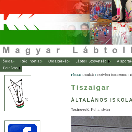
Főoldal
Régi honlap
Oldaltérkép
Lábtoll Szövetség
A sportá
Felhívás
Főoldal
:
Felhívás
:
Felhívásra jelenkezettek
:
Ti
Tiszaigar
ÁLTALÁNOS ISKOL
Testnevelõ
: Puha István