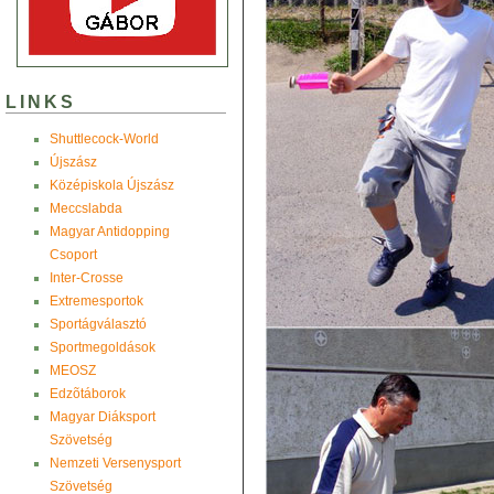
LINKS
Shuttlecock-World
Újszász
Középiskola Újszász
Meccslabda
Magyar Antidopping
Csoport
Inter-Crosse
Extremesportok
Sportágválasztó
Sportmegoldások
MEOSZ
Edzõtáborok
Magyar Diáksport
Szövetség
Nemzeti Versenysport
Szövetség