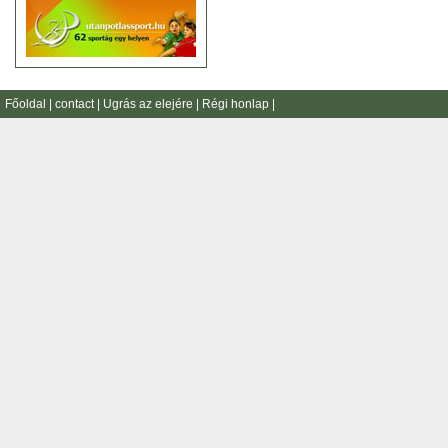
Főoldal
|
contact
|
Ugrás az elejére
|
Régi honlap
|