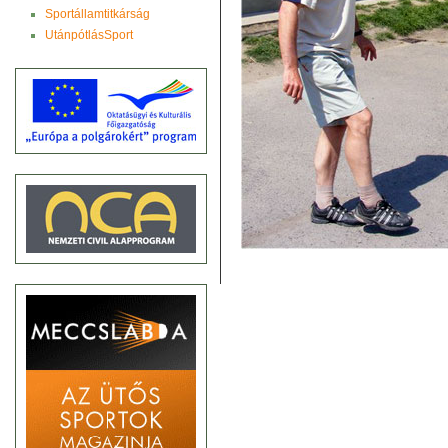
Sportállamtitkárság
UtánpótlásSport