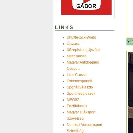
LINKS
Shuttlecock-World
Mult
Újszász
Középiskola Újszász
Meccslabda
Magyar Antidopping
Csoport
Inter-Crosse
Extremesportok
Sportágválasztó
Sportmegoldások
MEOSZ
Edzõtáborok
Magyar Diáksport
Szövetség
Nemzeti Versenysport
Szövetség