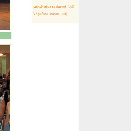
Lábtoll-labda szabályok (pdf)
VB játékszabályok (pdf)