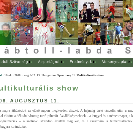
btoll Szövetség
A sportágról
Eredmények
Versenynaptár
al
:
Hírek
:
2008.
:
aug.9-12. 13. Hungarian Open
:
aug.11. Multikultúrális show
ultikulturális show
08. AUGUSZTUS 11.
a napra áthúzódott az elõzõ napon megkezdett diszkó. A hajnalig tartó táncolás után a m
sal töltötte a délután háromig tartó pihenõt. Az állóképesebbek – a lengyel és a német csapat, a 
ályhelmeciek – a szolnoki strandon áztatták magukat, és a csúszdára is felmerészkedte
bágyra kirándultak.