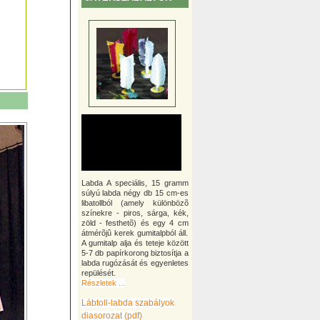
Labda A speciális, 15 gramm
súlyú labda négy db 15 cm-es
libatollból (amely különbözõ
színekre - piros, sárga, kék,
zöld - festhetõ) és egy 4 cm
átmérõjû kerek gumitalpból áll.
A gumitalp alja és teteje között
5-7 db papírkorong biztosítja a
labda rugózását és egyenletes
repülését.
Részletek ...
Lábtoll-labda szabályok
diasorozat (pdf)