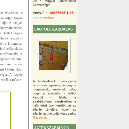
val a Magyar Lábtoll-labda
Szövetséget!
es (soraikban a
Adószám:
18827006-1-16
 az angol csapat
Felhasználás
lóját. A lengyel
k koprodukcióban
LÁBTOLL-LABDÁZÁS
at.
Tóth Gergõ
a
turált beszédrõl
ból a Hungarian
mû tréfás dallal
or színvonalát. A
fogorvosnál címû
szél címû népdal
smét Orbán Tibor
séget. A végére
 zárták a mûsort.
A labdajátékok csoportjába
tartozó mozgalmas, látványos
csapatjáték, amelynek célja,
hogy a speciális - tollból
készült - labda a
szabályoknak megfelelõen a
háló felett úgy kerüljön át az
ellenfél térfelére, hogy az
ellenfél azt ne tudja visszaadni.
Részletek ...
JÁTÉKSZABÁLYOK