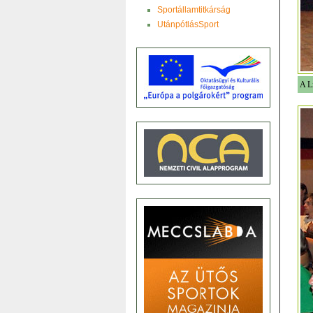
Sportállamtitkárság
UtánpótlásSport
A L