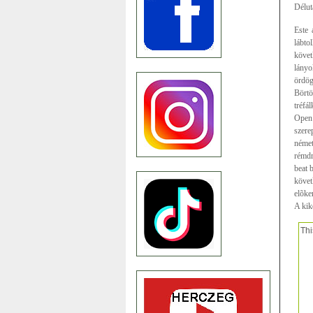
Délut
Este 
lábto
követ
lányo
ördög
Börtö
tréfá
Open 
szere
német
rémdr
beat 
követ
elõke
A kikö
Thi