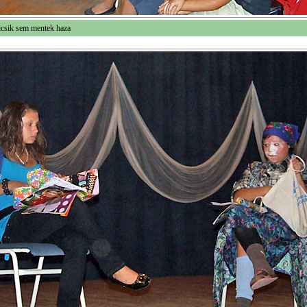
icsik sem mentek haza