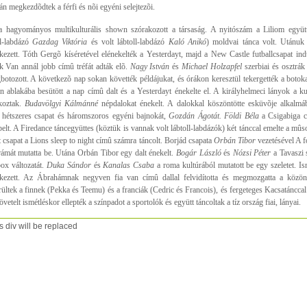
án megkezdõdtek a férfi és nõi egyéni selejtezõi.
a hagyományos multikulturális shown szórakozott a társaság. A nyitószám a Liliom együtt
ll-labdázó
Gazdag Viktória
és volt lábtoll-labdázó
Kaló Anikó
) moldvai tánca volt. Utánuk
kezett. Tóth Gergõ kíséretével elénekelték a Yesterdayt, majd a New Castle futballcsapat indu
k Van annál jobb címû tréfát adták elõ.
Nagy István
és
Michael Holzapfel
szerbiai és osztrá
botozott. A következõ nap sokan követték példájukat, és órákon keresztül tekergették a botok
n ablakába besütött a nap címû dalt és a Yesterdayt énekelte el. A királyhelmeci lányok a kul
lkoztak.
Budavölgyi Kálmánné
népdalokat énekelt. A dalokkal köszöntötte esküvõje alkalmá
hétszeres csapat és háromszoros egyéni bajnokát,
Gozdán Ágotát.
Földi Béla
a Csigabiga cí
pelt. A Firedance táncegyüttes (köztük is vannak volt lábtoll-labdázók) két tánccal emelte a mûs
 csapat a Lions sleep to night címû számra táncolt. Borjád csapata
Orbán Tibor
vezetésével A 
ámát mutatta be. Utána Orbán Tibor egy dalt énekelt.
Bogár László
és
Nózsi Péter
a Tavaszi 
box változatát.
Duka
Sándor
és
Kanalas Csaba
a roma kultúrából mutatott be egy szeletet. I
kezett. Az Ábrahámnak negyven fia van címû dallal felvidította és megmozgatta a közön
rültek a finnek (Pekka és Teemu) és a franciák (Cedric és Francois), és fergeteges Kacsatánccal
vetelt ismétléskor ellepték a színpadot a sportolók és együtt táncoltak a tíz ország fiai, lányai.
s div will be replaced