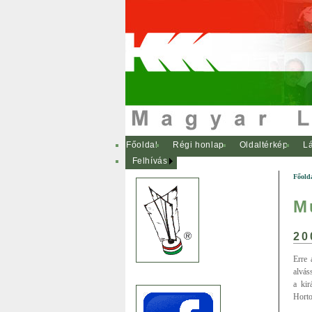
Főoldal
Régi honlap
Oldaltérkép
Lá
Felhívás
Főold
M
20
Erre 
alvás
a kir
Horto