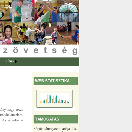
Hírek
WEB STATISZTIKA
ezõny nagy része
királyhalomiak és
TÁMOGATÁS
k. Az angolok a
Kérjük támogassa adója 1%-