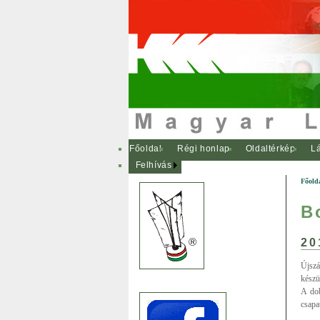
Főoldal
Régi honlap
Oldaltérkép
Lá
Felhívás
Főold
B
20
Újszá
készü
A dob
csapat