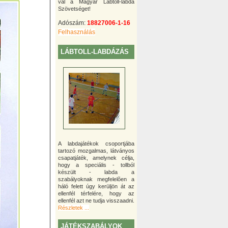
val a Magyar Lábtoll-labda
Szövetséget!
Adószám:
18827006-1-16
Felhasználás
LÁBTOLL-LABDÁZÁS
A labdajátékok csoportjába
tartozó mozgalmas, látványos
csapatjáték, amelynek célja,
hogy a speciális - tollból
készült - labda a
szabályoknak megfelelõen a
háló felett úgy kerüljön át az
ellenfél térfelére, hogy az
ellenfél azt ne tudja visszaadni.
Részletek ...
JÁTÉKSZABÁLYOK