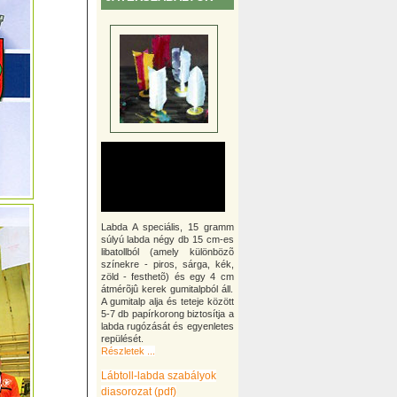
Labda A speciális, 15 gramm
súlyú labda négy db 15 cm-es
libatollból (amely különbözõ
színekre - piros, sárga, kék,
zöld - festhetõ) és egy 4 cm
átmérõjû kerek gumitalpból áll.
A gumitalp alja és teteje között
5-7 db papírkorong biztosítja a
labda rugózását és egyenletes
repülését.
Részletek ...
Lábtoll-labda szabályok
diasorozat (pdf)