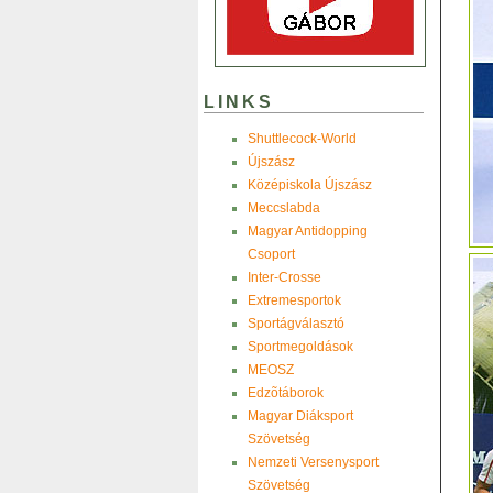
LINKS
Shuttlecock-World
Újszász
Középiskola Újszász
Meccslabda
Magyar Antidopping
Csoport
Inter-Crosse
Extremesportok
Sportágválasztó
Sportmegoldások
MEOSZ
Edzõtáborok
Magyar Diáksport
Szövetség
Nemzeti Versenysport
Szövetség