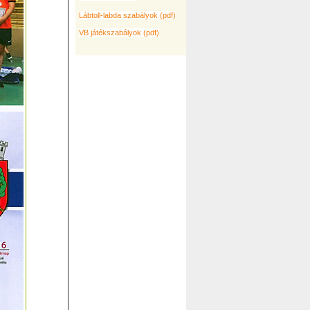
Lábtoll-labda szabályok (pdf)
VB játékszabályok (pdf)