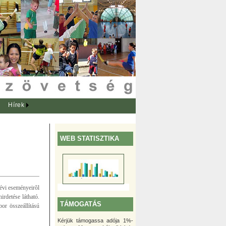
Hírek
WEB STATISZTIKA
 évi eseményeirõl
rdetése látható.
TÁMOGATÁS
r összeállítású
Kérjük támogassa adója 1%-