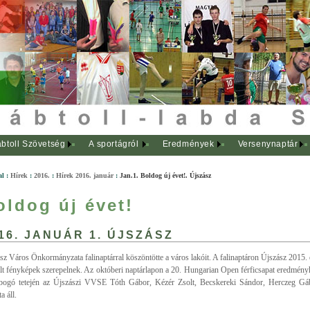
btoll Szövetség
A sportágról
Eredmények
Versenynaptár
al
:
Hírek
:
2016.
:
Hírek 2016. január
:
Jan.1. Boldog új évet!. Újszász
oldog új évet!
16. JANUÁR 1. ÚJSZÁSZ
sz Város Önkormányzata falinaptárral köszöntötte a város lakóit. A falinaptáron Újszász 2015.
lt fényképek szerepelnek. Az októberi naptárlapon a 20. Hungarian Open férficsapat eredményhi
ogó tetején az Újszászi VVSE Tóth Gábor, Kézér Zsolt, Becskereki Sándor, Herczeg Gábo
a áll.