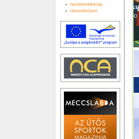
Sportállamtitkárság
UtánpótlásSport