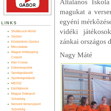
Általános Iskola
magukat a versen
egyéni mérkõzések
LINKS
vidéki játé
koso
Shuttlecock-World
Újszász
zánkai országos d
Középiskola Újszász
Meccslabda
Magyar Antidopping
Nagy Máté
Csoport
Inter-Crosse
Extremesportok
Sportágválasztó
Sportmegoldások
MEOSZ
Edzõtáborok
Magyar Diáksport
Szövetség
Nemzeti Versenysport
Szövetség