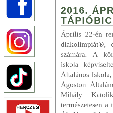
2016. ÁPR
TÁPIÓBI
Április 22-én r
diákolimpiát®, e
számára. A kör
iskola képvise
Általános Iskola
Ágoston Általán
Mihály Katoli
természetesen a 