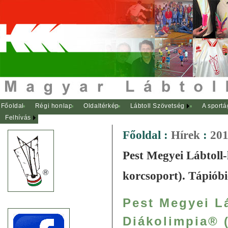
Főoldal
Régi honlap
Oldaltérkép
Lábtoll Szövetség
A sportá
Felhívás
Főoldal
:
Hírek
:
201
Pest Megyei Lábtoll-
korcsoport). Tápióbi
Pest Megyei L
Diákolimpia® (