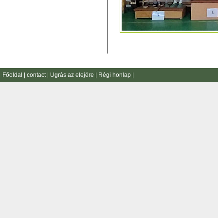
Főoldal
|
contact
|
Ugrás az elejére
|
Régi honlap
|