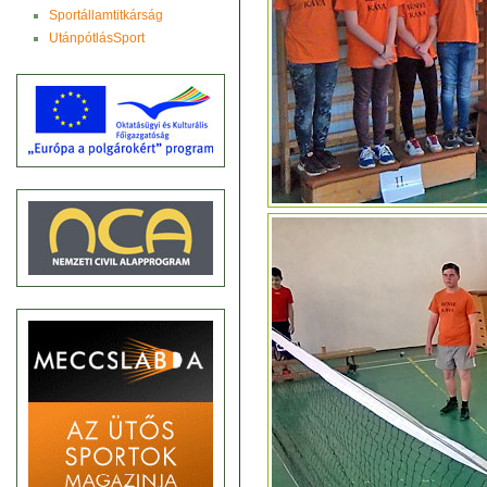
Sportállamtitkárság
UtánpótlásSport