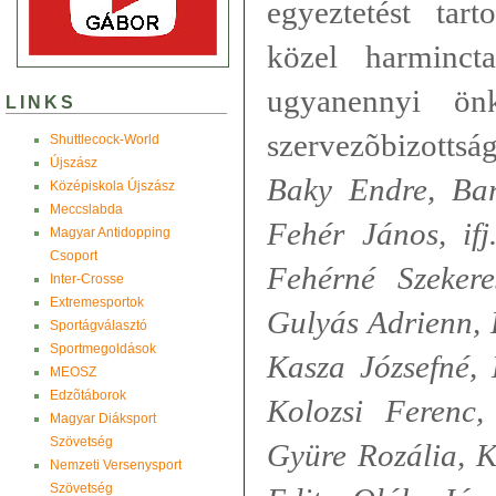
egyeztetést tart
közel harminct
ugyanennyi ön
LINKS
szervezõbizottsá
Shuttlecock-World
Újszász
Baky Endre, Bar
Középiskola Újszász
Meccslabda
Fehér János, ifj
Magyar Antidopping
Csoport
Fehérné Szeker
Inter-Crosse
Extremesportok
Gulyás Adrienn, 
Sportágválasztó
Sportmegoldások
Kasza Józsefné, 
MEOSZ
Edzõtáborok
Kolozsi Ferenc
Magyar Diáksport
Szövetség
Gyüre Rozália, 
Nemzeti Versenysport
Szövetség