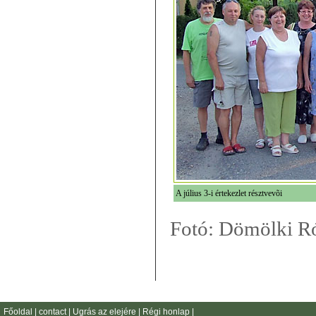
A július 3-i értekezlet résztvevõi
Fotó: Dömölki Ró
Főoldal
|
contact
|
Ugrás az elejére
|
Régi honlap
|