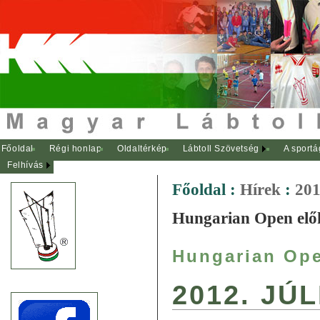
Főoldal
Régi honlap
Oldaltérkép
Lábtoll Szövetség
A sportá
Felhívás
Főoldal
:
Hírek
:
201
Hungarian Open elők
Hungarian Ope
2012. JÚ