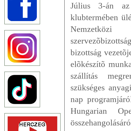
Július 3-án az
klubtermében ülé
Nemzetközi L
szervezõbizotts
bizottság vezetõje
elõkészítõ munka 
szállítás megr
szükséges anyagi
nap programjáró
Hungarian Ope
összehangolásáró