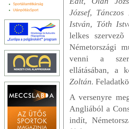
Edit, Oláh Józs
Sportállamtitkárság
József, Tánczos 
UtánpótlásSport
István, Tóth Ist
lelkes szervezõ
Németországi m
venni a szer
ellátásában, a 
Zoltán.
Feladatkö
A versenyre meg
Angliából a Cons
indít, Németor