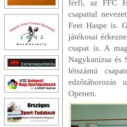
férfi, az FFC 
csapattal neveze
Feet Haspe is. G
játékosai érkezn
csapat is. A ma
Nagykanizsa és 
létszámú csapat
edzõtáborozás 
Openen.