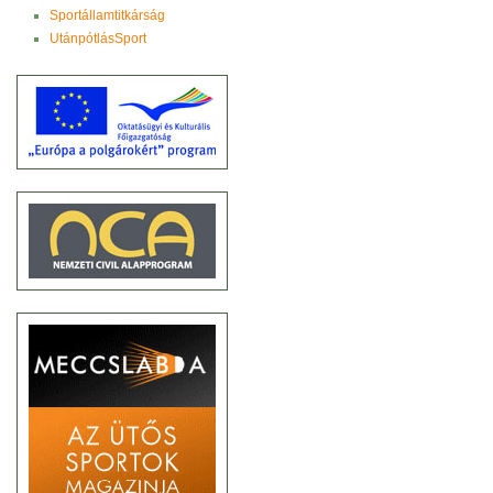
Sportállamtitkárság
UtánpótlásSport