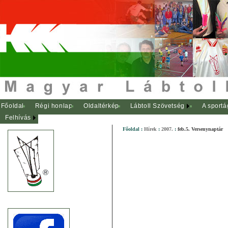
Főoldal
Régi honlap
Oldaltérkép
Lábtoll Szövetség
A sportá
Felhívás
Főoldal
:
Hírek
:
2007.
:
feb.5. Versenynaptár