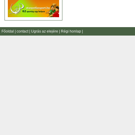
Főoldal
|
contact
|
Ugrás az elejére
|
Régi honlap
|