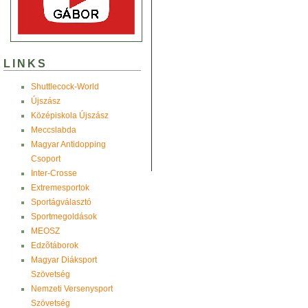
LINKS
Shuttlecock-World
Újszász
Középiskola Újszász
Meccslabda
Magyar Antidopping
Csoport
Inter-Crosse
Extremesportok
Sportágválasztó
Sportmegoldások
MEOSZ
Edzõtáborok
Magyar Diáksport
Szövetség
Nemzeti Versenysport
Szövetség