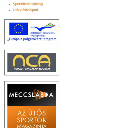
Sportállamtitkárság
UtánpótlásSport