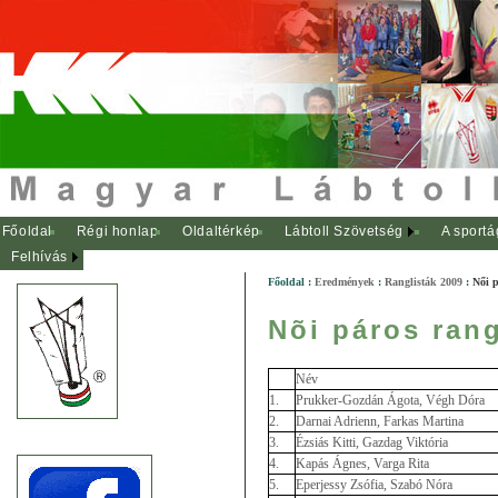
Főoldal
Régi honlap
Oldaltérkép
Lábtoll Szövetség
A sportá
Felhívás
Főoldal
:
Eredmények
:
Ranglisták 2009
:
Női 
Nõi páros rang
Név
1.
Prukker-Gozdán Ágota, Végh Dóra
2.
Darnai Adrienn, Farkas Martina
3.
Ézsiás Kitti, Gazdag Viktória
4.
Kapás Ágnes, Varga Rita
5.
Eperjessy Zsófia, Szabó Nóra