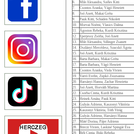
6.
Mile Alexandra, Széles Kitti
7.
Csontos Aranka, Vágó Henriett
8.
Joó Anett, Makai Gréta
9.
Pauk Kitti, Scháden Nikolett
10.
Morvai Noémi, Vlasics Dalma
11.
Ágoston Rebeka, Kurdi Krisztina
12.
Eperjessy Zsófia, Joó Anett
13.
Mile Alexandra, Sillinger Zsanett
14.
Oszlányi Mercédesz, Szacskó Ágota
15.
Joó Anett, Kurdi Kriszina
16.
Barta Barbara, Makai Gréta
17.
Barta Barbara, Vágó Henriett
18.
Csontos Aranka, Viola Vivien
19.
Varró Evelin, Zupkó Zsuzsanna
20.
Harsányi Hanna, Zachar Henrietta
21.
Joó Anett, Horváth Martina
22.
Csorba Cintia, Kurdi Krisztina
23.
Heinek Amáta, Pauk Kitti
24.
Gulyás Adrienn, Kaszonyi Viktória
25.
Kaszonyi Viktória, Tóth Virág
26.
Gulyás Adrienn, Harsányi Hanna
27.
Máté Dorina, Pájer Adrienn
28.
Börczi Vivien, Laskiné Spingár Éva
29.
Béli Cintia, Büki Rebeka