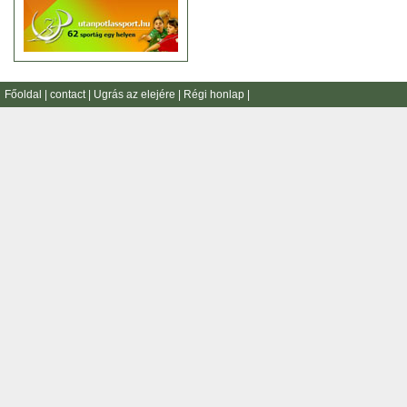
Főoldal
|
contact
|
Ugrás az elejére
|
Régi honlap
|