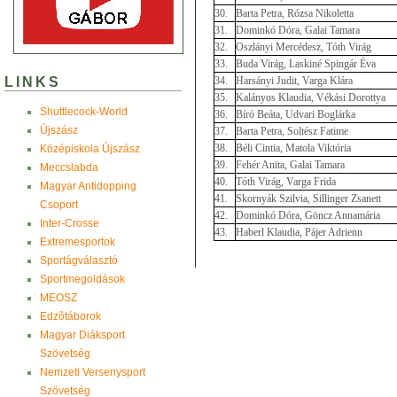
30.
Barta Petra, Rózsa Nikoletta
31.
Dominkó Dóra, Galai Tamara
32.
Oszlányi Mercédesz, Tóth Virág
33.
Buda Virág, Laskiné Spingár Éva
LINKS
34.
Harsányi Judit, Varga Klára
35.
Kalányos Klaudia, Vékási Dorottya
Shuttlecock-World
36.
Bíró Beáta, Udvari Boglárka
Újszász
37.
Barta Petra, Soltész Fatime
38.
Béli Cintia, Matola Viktória
Középiskola Újszász
39.
Fehér Anita, Galai Tamara
Meccslabda
40.
Tóth Virág, Varga Frida
Magyar Antidopping
41.
Skornyák Szilvia, Sillinger Zsanett
Csoport
42.
Dominkó Dóra, Göncz Annamária
Inter-Crosse
43.
Haberl Klaudia, Pájer Adrienn
Extremesportok
Sportágválasztó
Sportmegoldások
MEOSZ
Edzõtáborok
Magyar Diáksport
Szövetség
Nemzeti Versenysport
Szövetség