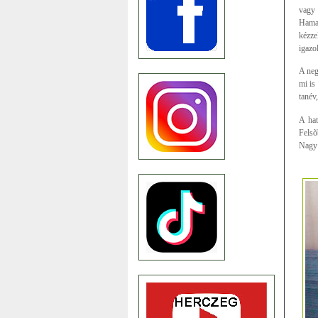
vagy 
Hamar
kézze
igazol
A neg
mi is
tanév
A hat
Felsõ
Nagy s