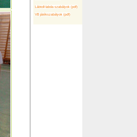
Lábtoll-labda szabályok (pdf)
VB játékszabályok (pdf)