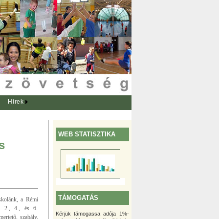
Hírek
WEB STATISZTIKA
s
TÁMOGATÁS
iskolánk, a Rémi
a 2., 4., és 6.
Kérjük támogassa adója 1%-
ertetõ, szabály,