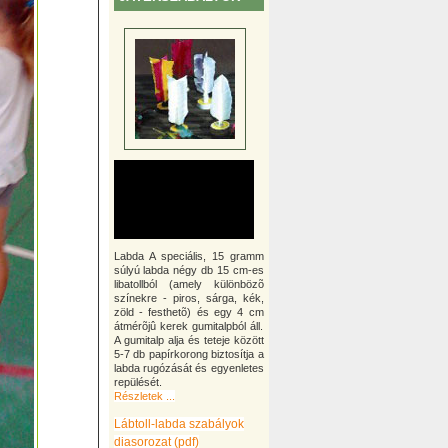
Labda A speciális, 15 gramm
súlyú labda négy db 15 cm-es
libatollból (amely különbözõ
színekre - piros, sárga, kék,
zöld - festhetõ) és egy 4 cm
átmérõjû kerek gumitalpból áll.
A gumitalp alja és teteje között
5-7 db papírkorong biztosítja a
labda rugózását és egyenletes
repülését.
Részletek ...
Lábtoll-labda szabályok
diasorozat (pdf)