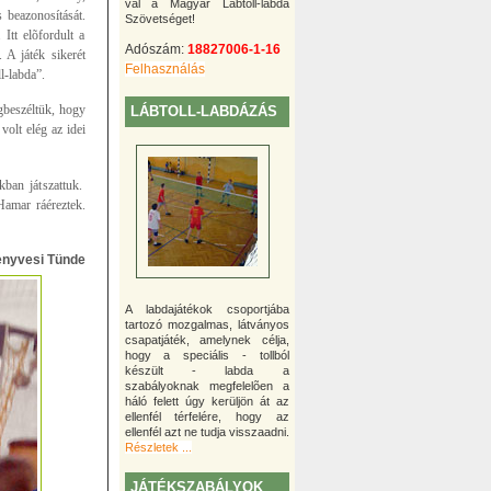
val a Magyar Lábtoll-labda
 beazonosítását.
Szövetséget!
Itt elõfordult a
Adószám:
18827006-1-16
 A játék sikerét
Felhasználás
l-labda”.
gbeszéltük, hogy
LÁBTOLL-LABDÁZÁS
volt elég az idei
kban játszattuk.
Hamar ráéreztek.
enyvesi Tünde
A labdajátékok csoportjába
tartozó mozgalmas, látványos
csapatjáték, amelynek célja,
hogy a speciális - tollból
készült - labda a
szabályoknak megfelelõen a
háló felett úgy kerüljön át az
ellenfél térfelére, hogy az
ellenfél azt ne tudja visszaadni.
Részletek ...
JÁTÉKSZABÁLYOK