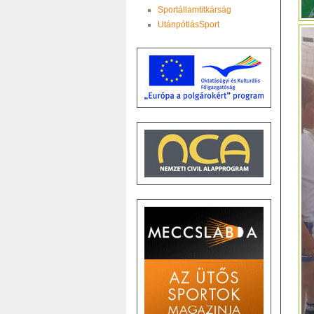
Sportállamtitkárság
UtánpótlásSport