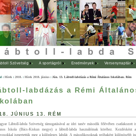
btoll Szövetség
A sportágról
Eredmények
Versenynaptár
al
:
Hírek
:
2018.
:
Hírek 2018. június
:
Jún. 13. Lábtoll-labdázás a Rémi Általános Iskolában. Rém
ábtoll-labdázás a Rémi Általáno
skolában
18. JÚNIUS 13. RÉM
yar Lábtoll-labda Szövetség támogatásával az idei tanév második félévében csatlakozott 
ános Iskola (Bács-Kiskun megye) a lábtoll-labda használóinak köréhez. Kezdésként 
lyosokkal ismertettük meg a különleges labdát. A másodikosoknak próbaként különösebb ism