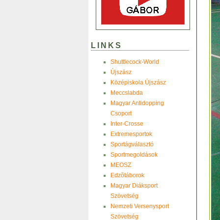
LINKS
Shuttlecock-World
Újszász
Középiskola Újszász
Meccslabda
Magyar Antidopping
Csoport
Inter-Crosse
Extremesportok
Sportágválasztó
Sportmegoldások
MEOSZ
Edzõtáborok
Magyar Diáksport
Szövetség
Nemzeti Versenysport
Szövetség