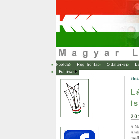
Főoldal
Régi honlap
Oldaltérkép
Lá
Felhívás
Főold
L
I
20
A Mag
Által
osztá