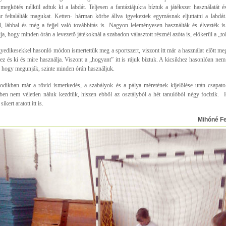
megkötés nélkül adtuk ki a labdát. Teljesen a fantáziájukra bíztuk a játékszer használatát és
 feltalálták magukat. Ketten- hárman körbe állva igyekeztek egymásnak eljuttatni a labdát. 
l, lábbal és még a fejjel való továbbítás is. Nagyon leleményesen használták és élvezték is.
ja, hogy minden órán a levezetõ játékoknál a szabadon választott résznél azóta is, elõkerül a „tol
yedikesekkel hasonló módon ismertettük meg a sportszert, viszont itt már a használat elõtt me
 ez és ki és mire használja. Viszont a „hogyant” itt is rájuk bíztuk. A kicsikhez hasonlóan nem 
, hogy megunják, szinte minden órán használjuk.
odikban már a rövid ismerkedés, a szabályok és a pálya méretének kijelölése után csapato
ben nem véletlen náluk kezdtük, hiszen ebbõl az osztályból a hét tanulóból négy focizik. 
ikert aratott itt is.
Mihóné F