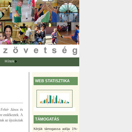
Hírek
WEB STATISZTIKA
 Fehér János
és
re emlékeztek. A
TÁMOGATÁS
tak az újszásziak
Kérjük támogassa adója 1%-