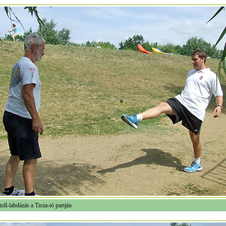
oll-labdázás a Tisza-tó partján