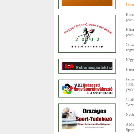
Lábto
Kilen
páros
Három
páros
13-sz
négys
Négys
Három
Felnõ
1999,
(2008
15 al
7-sze
Nyolc
A Meg
Sport