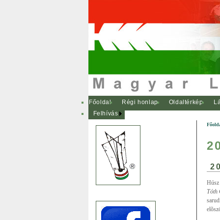
Főoldal
Régi honlap
Oldaltérkép
Lá
Felhívás
Főold
2
20
Húsz 
Tóth
sarud
elõsz