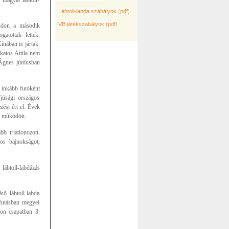
Lábtoll-labda szabályok (pdf)
VB játékszabályok (pdf)
rudon a második
atottak lettek.
nában is jártak.
katos Attila nem
 Ágnes júniusban
k inkább futóként
fjúsági országos
ést ért el. Évek
s mûködött.
b triatlonozott.
os bajnokságot,
ábtoll-labdázás
sõ lábtoll-labda
futásban megyei
on csapatban 3.