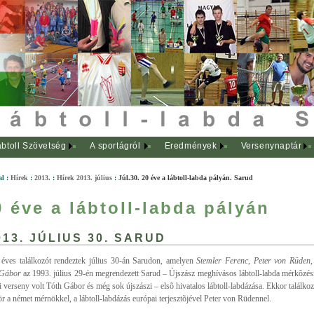
btoll Szövetség
A sportágról
Eredmények
Versenynaptár
al
:
Hírek
:
2013.
:
Hírek 2013. július
:
Júl.30. 20 éve a lábtoll-labda pályán. Sarud
0 éve a lábtoll-labda pályán
13. JÚLIUS 30. SARUD
éves találkozót rendeztek július 30-án Sarudon, amelyen
Stemler Ferenc, Peter von
Rüden,
 Gábor
az 1993. július 29-én megrendezett Sarud – Újszász meghívásos lábtoll-labda mérkõzés
i verseny volt Tóth Gábor és még sok újszászi – elsõ hivatalos lábtoll-labdázása. Ekkor találkoz
ör a német mérnökkel, a lábtoll-labdázás európai terjesztõjével Peter von Rüdennel.