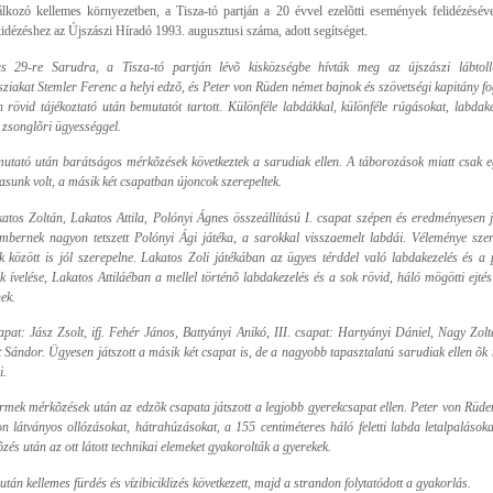
álkozó kellemes környezetben, a Tisza-tó partján a 20 évvel ezelõtti események felidézésév
idézéshez az Újszászi Híradó 1993. augusztusi száma, adott segítséget.
us 29-re Sarudra, a Tisza-tó partján lévõ kisközségbe hívták meg az újszászi lábtoll
sziakat Stemler Ferenc a helyi edzõ, és Peter von Rüden német bajnok és szövetségi kapitány f
 rövid tájékoztató után bemutatót tartott. Különféle labdákkal, különféle rúgásokat, labdakez
 zsonglõri ügyességgel.
utató után barátságos mérkõzések következtek a sarudiak ellen. A táborozások miatt csak e
sunk volt, a másik két csapatban újoncok szerepeltek.
atos Zoltán, Lakatos Attila, Polónyi Ágnes összeállítású I. csapat szépen és eredményesen j
mbernek nagyon tetszett Polónyi Ági játéka, a sarokkal visszaemelt labdái. Véleménye sze
k között is jól szerepelne. Lakatos Zoli játékában az ügyes térddel való labdakezelés és a p
k ívelése, Lakatos Attiláéban a mellel történõ labdakezelés és a sok rövid, háló mögötti ejtés
ek.
sapat: Jász Zsolt, ifj. Fehér János, Battyányi Anikó, III. csapat: Hartyányi Dániel, Nagy Zol
t Sándor. Ügyesen játszott a másik két csapat is, de a nagyobb tapasztalatú sarudiak ellen õk
i.
rmek mérkõzések után az edzõk csapata játszott a legjobb gyerekcsapat ellen. Peter von Rüden
n látványos ollózásokat, hátrahúzásokat, a 155 centiméteres háló feletti labda letalpalásoka
zés után az ott látott technikai elemeket gyakorolták a gyerekek.
után kellemes fürdés és vízibiciklizés következett, majd a strandon folytatódott a gyakorlás.