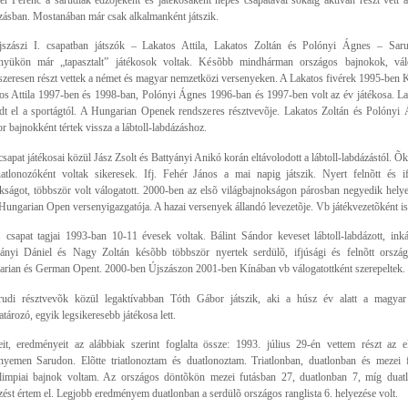
zásban. Mostanában már csak alkalmanként játszik.
szászi I. csapatban játszók – Lakatos Attila, Lakatos Zoltán és Polónyi Ágnes – Sa
nyükön már „tapasztalt” játékosok voltak. Késõbb mindhárman országos bajnokok, válog
zeresen részt vettek a német és magyar nemzetközi versenyeken. A Lakatos fivérek 1995-ben Kí
os Attila 1997-ben és 1998-ban, Polónyi Ágnes 1996-ban és 1997-ben volt az év játékosa. La
dt el a sportágtól. A Hungarian Openek rendszeres résztvevõje. Lakatos Zoltán és Polónyi
or bajnokként tértek vissza a lábtoll-labdázáshoz.
 csapat játékosai közül Jász Zsolt és Battyányi Anikó korán eltávolodott a lábtoll-labdázástól. Õ
atlonozóként voltak sikeresek. Ifj. Fehér János a mai napig játszik. Nyert felnõtt és i
kságot, többször volt válogatott. 2000-ben az elsõ világbajnokságon párosban negyedik helyez
 Hungarian Open versenyigazgatója. A hazai versenyek állandó levezetõje. Vb játékvezetõként i
. csapat tagjai 1993-ban 10-11 évesek voltak. Bálint Sándor keveset lábtoll-labdázott, inkáb
ányi Dániel és Nagy Zoltán késõbb többször nyertek serdülõ, ifjúsági és felnõtt ország
rian és German Opent. 2000-ben Újszászon 2001-ben Kínában vb válogatottként szerepeltek.
udi résztvevõk közül legaktívabban Tóth Gábor játszik, aki a húsz év alatt a magyar l
tározó, egyik legsikeresebb játékosa lett.
eit, eredményeit az alábbiak szerint foglalta össze: 1993. július 29-én vettem részt az el
nyemen Sarudon. Elõtte triatlonoztam és duatlonoztam. Triatlonban, duatlonban és mezei 
limpiai bajnok voltam. Az országos döntõkön mezei futásban 27, duatlonban 7, míg duatl
zést értem el. Legjobb eredményem duatlonban a serdülõ országos ranglista 6. helyezése volt.