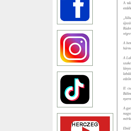
A tal
emlék
„
Júli
újszá
Rüden
végre
A bem
hárma
A Lak
szake
lányo
labdá
edzõn
II. c
Bálin
nyern
A gye
nagyo
mérkõ
Ebéd 