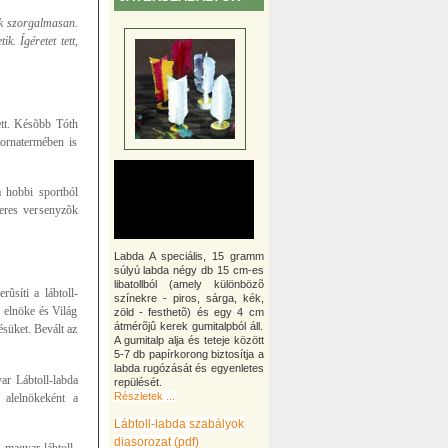
ek szorgalmasan.
k. Ígéretet tett,
ett. Késõbb Tóth
tornatermében is
a hobbi sportból
eres versenyzõk
Labda A speciális, 15 gramm
súlyú labda négy db 15 cm-es
libatollból (amely különbözõ
ûsíti a lábtoll-
színekre - piros, sárga, kék,
 elnöke és Világ
zöld - festhetõ) és egy 4 cm
átmérõjû kerek gumitalpból áll.
ésüket. Bevált az
A gumitalp alja és teteje között
5-7 db papírkorong biztosítja a
labda rugózását és egyenletes
ar Lábtoll-labda
repülését.
Részletek ...
 alelnökeként a
Lábtoll-labda szabályok
diasorozat (pdf)
 magyar lábtoll-