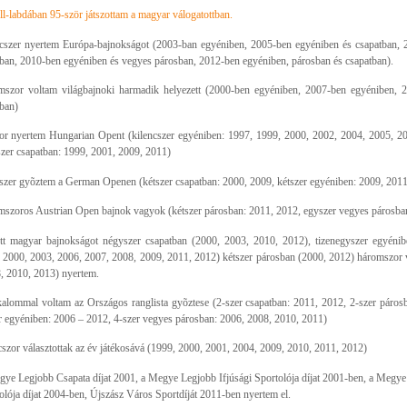
ll-labdában 95-ször játszottam a magyar válogatottban.
cszer nyertem Európa-bajnokságot (2003-ban egyéniben, 2005-ben egyéniben és csapatban, 
ban, 2010-ben egyéniben és vegyes párosban, 2012-ben egyéniben, párosban és csapatban).
szor voltam világbajnoki harmadik helyezett (2000-ben egyéniben, 2007-ben egyéniben, 
ban)
or nyertem Hungarian Opent (kilencszer egyéniben: 1997, 1999, 2000, 2002, 2004, 2005, 2
zer csapatban: 1999, 2001, 2009, 2011)
zer gyõztem a German Openen (kétszer csapatban: 2000, 2009, kétszer egyéniben: 2009, 2011
szoros Austrian Open bajnok vagyok (kétszer párosban: 2011, 2012, egyszer vegyes párosba
tt magyar bajnokságot négyszer csapatban (2000, 2003, 2010, 2012), tizenegyszer egyénib
 2000, 2003, 2006, 2007, 2008, 2009, 2011, 2012) kétszer párosban (2000, 2012) háromszor
, 2010, 2013) nyertem.
kalommal voltam az Országos ranglista gyõztese (2-szer csapatban: 2011, 2012, 2-szer páros
r egyéniben: 2006 – 2012, 4-szer vegyes párosban: 2006, 2008, 2010, 2011)
szor választottak az év játékosává (1999, 2000, 2001, 2004, 2009, 2010, 2011, 2012)
ye Legjobb Csapata díjat 2001, a Megye Legjobb Ifjúsági Sportolója díjat 2001-ben, a Megye
olója díjat 2004-ben, Újszász Város Sportdíját 2011-ben nyertem el.