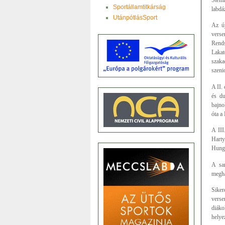
Sportállamtitkárság
labdá
UtánpótlásSport
Az új
verse
Rends
Lakat
szaka
szeni
A II.
és du
bajno
óta a
A III
Harty
Hunga
A sar
megha
Siker
verse
diáko
helye