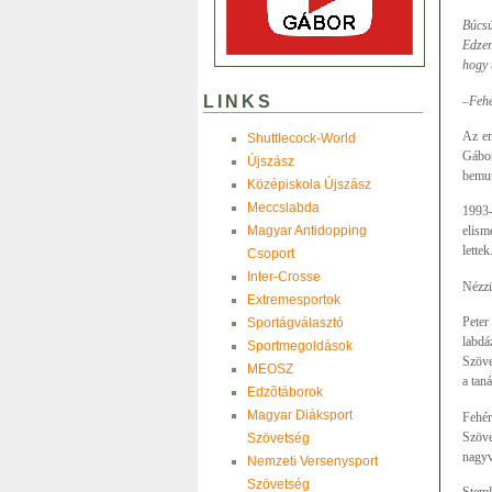
Búcsú
Edzen
hogy 
LINKS
–Feh
Az em
Shuttlecock-World
Gábor
Újszász
bemut
Középiskola Újszász
Meccslabda
1993-
Magyar Antidopping
elism
lette
Csoport
Inter-Crosse
Nézzü
Extremesportok
Peter
Sportágválasztó
labdá
Sportmegoldások
Szöve
MEOSZ
a tan
Edzõtáborok
Magyar Diáksport
Fehér
Szöve
Szövetség
nagyv
Nemzeti Versenysport
Szövetség
Steml