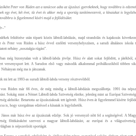
zóként Peter von Rüden azt a tanácsot adta az újszászi gyerekeknek, hogy továbbra is edzen
ek egy évet, két évet, tíz évet és akkor még a sportág tanítómestereit, a kínaiakat is legyõzheti
továbbra is figyelemmel kíséri majd a fejlõdésüket.
ér–
”
lékek felidézése után tóparti közös lábtoll-labdázás, majd strandolás és kajakozás következ
 és Peter von Rüden a húsz évvel ezelõtti versenyhelyszínen, a sarudi általános iskola 
atott néhány „nosztalgia rúgást”.
ban még bizonytalan volt a lábtoll-labda jövõje. Húsz év alatt sokat fejlõdött, a játékból, 
ert versenysport lett. A Sarudon elsõ vagy második alkalommal próbálkozókból többen sik
k. Néhányan még ma is játszanak.
k mi lett az 1993-as surudi lábtoll-labda verseny résztvevõibõl.
 von Rüden már 66 éves, de még mindig a lábtoll-labdázás megszállottja. 1991 óta népszer
zást. Sokáig mint a Német Lábtoll-labda Szövetség elnöke, jelenleg mint az Európai Szövetség
tség alelnöke. Betartotta az újszásziaknak tett ígéretét. Húsz éven át figyelemmel kísérte fejlõd
ácsa is, hogy szorgalmas edzéssel a kínaiak is legyõzhetõk.
 János már húsz éve az újszásziak edzõje. Sok jó versenyzõ nõtt fel a segítségével. A Magy
tség fõtitkáraként szervezi a magyar lábtoll-labdázást, az európai és a világszövetség
ilágban is népszerûsíti sportágát.
er Ferenc a sarudiak edzõjeként és játékosaként népes csapatával sokáig aktívan részt vett a