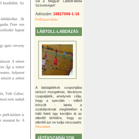
val a Magyar Lábtoll-labda
el kezdõdött. Az
Szövetséget!
Adószám:
18827006-1-16
-labdázókat. Az
Felhasználás
ogadta. Peter von
eléseket hajtott
LÁBTOLL-LABDÁZÁS
gy igazi verseny
átszott. A német
rint Ági a német
ontos, helyezett
 tetszett a német
A labdajátékok csoportjába
tartozó mozgalmas, látványos
tán, Tóth Gábor,
csapatjáték, amelynek célja,
 most nem tudtak
hogy a speciális - tollból
készült - labda a
szabályoknak megfelelõen a
háló felett úgy kerüljön át az
 játék közben is
ellenfél térfelére, hogy az
t mutatott be. A
ellenfél azt ne tudja visszaadni.
Részletek ...
JÁTÉKSZABÁLYOK