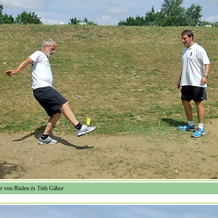
er von Rüden és Tóth Gábor