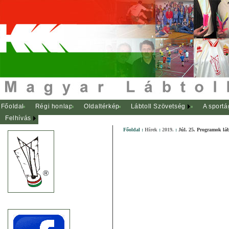
Főoldal
Régi honlap
Oldaltérkép
Lábtoll Szövetség
A sportá
Felhívás
Főoldal
:
Hírek
:
2019.
:
Júl. 25. Programok lá