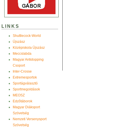
LINKS
Shuttlecock-World
Újszász
Középiskola Újszász
Meccslabda
Magyar Antidopping
Csoport
Inter-Crosse
Extremesportok
Sportágválasztó
Sportmegoldások
MEOSZ
Edzõtáborok
Magyar Diáksport
Szövetség
Nemzeti Versenysport
Szövetség