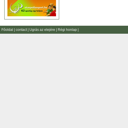
Főoldal
|
contact
|
Ugrás az elejére
|
Régi honlap
|