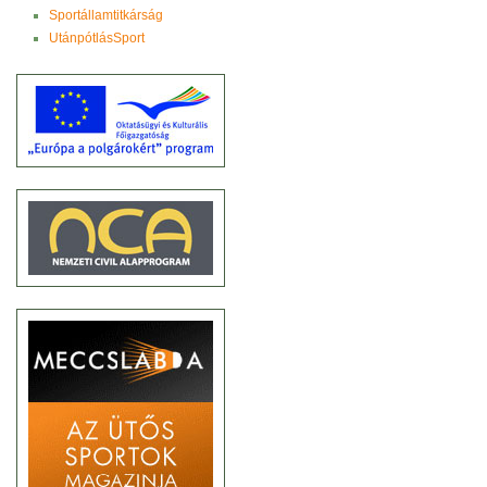
Sportállamtitkárság
UtánpótlásSport