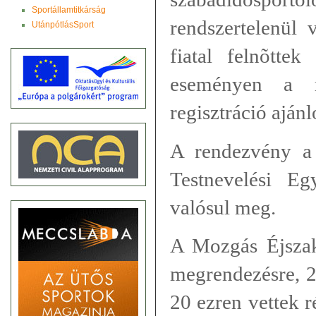
Sportállamtitkárság
rendszertelenül
UtánpótlásSport
fiatal felnõtte
eseményen a r
regisztráció ajánlo
A rendezvény a
Testnevelési E
valósul meg.
A Mozgás Éjszak
megrendezésre, 
20 ezren vettek r