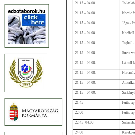
21.15 – 04.00.
Tollasla
21.15 – 04.00.
Nordic W
21.15 – 04.00.
Jóga - Pe
21.15 – 04.00.
Korfball
21.15 – 04.00.
Teqball 
21.15 – 04.00.
Street w
21.15 – 04.00.
Lábtoll-
21.15 – 04.00.
Harcmûvé
21.15 – 04.00.
Amerikai
21.15 – 04.00.
Sárkányh
21.45
Futás raj
22.00
Futás raj
22.45- 04.00.
Salsa sh
24.00
Kerékpár