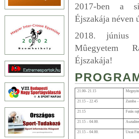
2017-ben a si
Éjszakája néven új
2018. június 
Mûegyetem R
Éjszakája!
PROGRA
21.00- 21.15
Megnyit
21.15 – 22.45
Zumba –
21.15
Futás raj
21.15 – 04.00.
Asztalit
21.15 – 04.00.
Utcai Fi