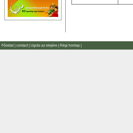
Főoldal
|
contact
|
Ugrás az elejére
|
Régi honlap
|