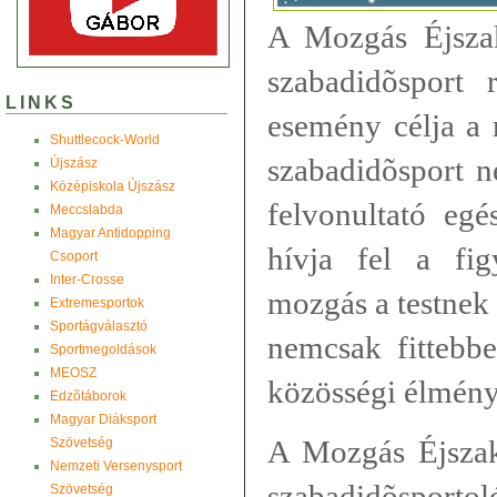
A Mozgás Éjsza
szabadidõsport
LINKS
esemény célja a r
Shuttlecock-World
szabadidõsport n
Újszász
Középiskola Újszász
felvonultató egé
Meccslabda
Magyar Antidopping
hívja fel a fi
Csoport
Inter-Crosse
mozgás a testnek é
Extremesportok
Sportágválasztó
nemcsak fittebb
Sportmegoldások
MEOSZ
közösségi élmény 
Edzõtáborok
Magyar Diáksport
A Mozgás Éjszaká
Szövetség
Nemzeti Versenysport
szabadidõsp
Szövetség