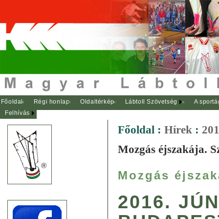
Főoldal
Régi honlap
Oldaltérkép
Lábtoll Szövetség
A sportá
Felhívás
Főoldal
:
Hírek
:
201
Mozgás éjszakája. S
Mozgás éjszak
2016. JÚN