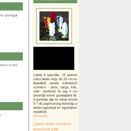
tõs sportágak
ányos évzáró
Labda A speciális, 15 gramm
súlyú labda négy db 15 cm-es
libatollból (amely különbözõ
színekre - piros, sárga, kék,
zöld - festhetõ) és egy 4 cm
átmérõjû kerek gumitalpból áll.
A gumitalp alja és teteje között
5-7 db papírkorong biztosítja a
labda rugózását és egyenletes
repülését.
 ...
Részletek ...
Lábtoll-labda szabályok
diasorozat (pdf)