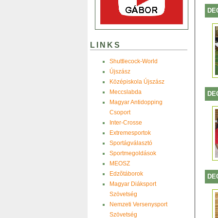
DE
LINKS
Shuttlecock-World
Újszász
Középiskola Újszász
Meccslabda
DE
Magyar Antidopping
Csoport
Inter-Crosse
Extremesportok
Sportágválasztó
Sportmegoldások
MEOSZ
Edzõtáborok
DE
Magyar Diáksport
Szövetség
Nemzeti Versenysport
Szövetség