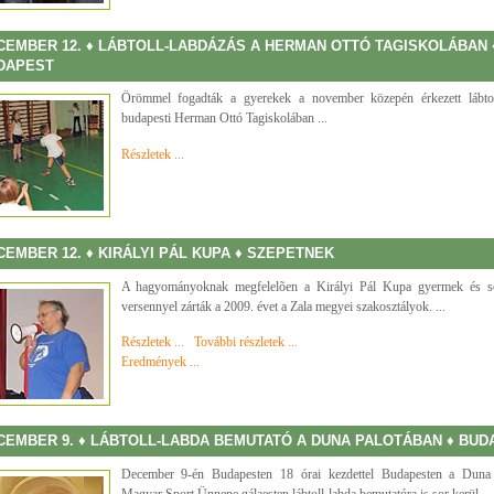
CEMBER 12. ♦ LÁBTOLL-LABDÁZÁS A HERMAN OTTÓ TAGISKOLÁBAN 
DAPEST
Örömmel fogadták a gyerekek a november közepén érkezett lábtol
budapesti Herman Ottó Tagiskolában ...
Részletek ...
CEMBER 12. ♦ KIRÁLYI PÁL KUPA ♦ SZEPETNEK
A hagyományoknak megfelelõen a Királyi Pál Kupa gyermek és se
versennyel zárták a 2009. évet a Zala megyei szakosztályok. ...
Részletek ...
További részletek ...
Eredmények ...
CEMBER 9. ♦ LÁBTOLL-LABDA BEMUTATÓ A DUNA PALOTÁBAN ♦ BUD
December 9-én Budapesten 18 órai kezdettel Budapesten a Duna 