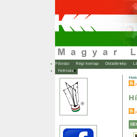
Főoldal
Régi honlap
Oldaltérkép
Lá
Felhívás
Főold
H
DE