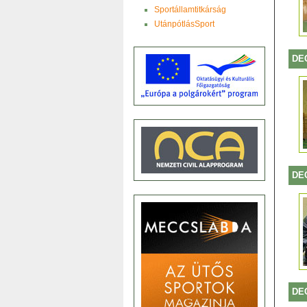
Sportállamtitkárság
UtánpótlásSport
DE
DE
DE