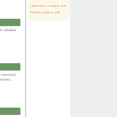
Lábtoll-labda szabályok (pdf)
VB játékszabályok (pdf)
le futballnak
rt Innovációs
évadot, ...