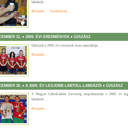
labdázók. ...
Részletek ...
Eredmények ...
CEMBER 31. ♦ 2009. ÉVI EREDMÉNYEK ♦ ÚJSZÁSZ
Elkészült a 2009. évi versenyek érem statisztikája. ...
Részletek ...
CEMBER 30. ♦ A 2009. ÉV LEGJOBB LÁBTOLL-LABDÁZÓI ♦ ÚJSZÁSZ
A Magyar Lábtoll-labda Szövetség megválasztotta a 2009. év legj
labdázóit. ...
Részletek ...