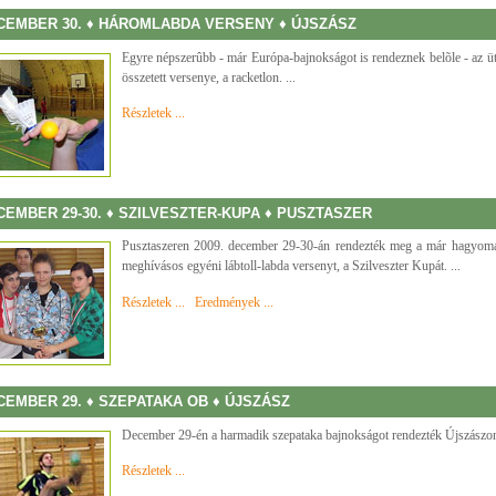
CEMBER 30. ♦ HÁROMLABDA VERSENY ♦ ÚJSZÁSZ
Egyre népszerûbb - már Európa-bajnokságot is rendeznek belõle - az ü
összetett versenye, a racketlon. ...
Részletek ...
CEMBER 29-30. ♦ SZILVESZTER-KUPA ♦ PUSZTASZER
Pusztaszeren 2009. december 29-30-án rendezték meg a már hagyom
meghívásos egyéni lábtoll-labda versenyt, a Szilveszter Kupát. ...
Részletek ...
Eredmények ...
CEMBER 29. ♦ SZEPATAKA OB ♦ ÚJSZÁSZ
December 29-én a harmadik szepataka bajnokságot rendezték Újszászon.
Részletek ...