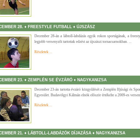
CEMBER 28. ♦ FREESTYLE FUTBALL ♦ ÚJSZÁSZ
December 28-án a lábtoll-labdázás egyik rokon sportágának, a freesty
legjobb versenyzõi tartottak edzést az újszászi tornacsarnokban. ...
Részletek ...
CEMBER 23. ♦ ZEMPLÉN SE ÉVZÁRÓ ♦ NAGYKANIZSA
December 23-án tartotta évzáró közgyûlését a Zemplén Ifjúsági és Spo
Egyesület. Budavölgyi Kálmán elnök elõször értékelte a 2009-es verseny
Részletek ...
CEMBER 21. ♦ LÁBTOLL-LABDÁZÓK DÍJAZÁSA ♦ NAGYKANIZSA