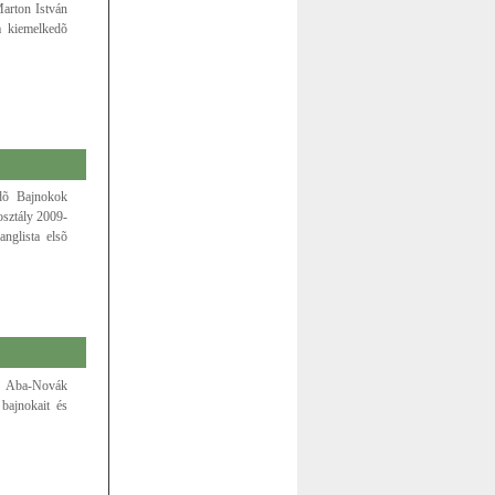
arton István
a kiemelkedõ
dõ Bajnokok
osztály 2009-
anglista elsõ
z Aba-Novák
bajnokait és