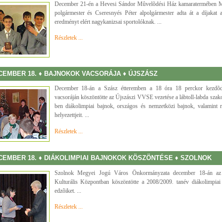
December 21-én a Hevesi Sándor Mûvelõdési Ház kamaratermében M
polgármester és Cseresnyés Péter alpolgármester adta át a díjakat 
eredményt elért nagykanizsai sportolóknak. ...
Részletek ...
CEMBER 18. ♦ BAJNOKOK VACSORÁJA ♦ ÚJSZÁSZ
December 18-án a Szász étteremben a 18 óra 18 perckor kezdõ
vacsoráján köszöntötte az Újszászi VVSE vezetése a lábtoll-labda szak
ben diákolimpiai bajnok, országos és nemzetközi bajnok, valamint r
helyezettjeit. ...
Részletek ...
CEMBER 18. ♦ DIÁKOLIMPIAI BAJNOKOK KÖSZÖNTÉSE ♦ SZOLNOK
Szolnok Megyei Jogú Város Önkormányzata december 18-án a
Kulturális Központban köszöntötte a 2008/2009. tanév diákolimpiai 
edzõiket. ...
Részletek ...