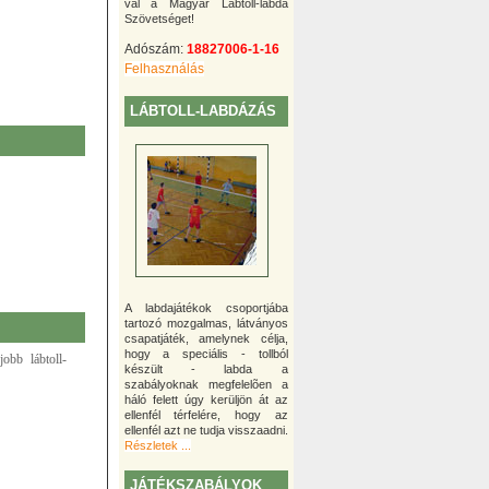
val a Magyar Lábtoll-labda
Szövetséget!
Adószám:
18827006-1-16
Felhasználás
LÁBTOLL-LABDÁZÁS
A labdajátékok csoportjába
tartozó mozgalmas, látványos
csapatjáték, amelynek célja,
hogy a speciális - tollból
obb lábtoll-
készült - labda a
szabályoknak megfelelõen a
háló felett úgy kerüljön át az
ellenfél térfelére, hogy az
ellenfél azt ne tudja visszaadni.
Részletek ...
JÁTÉKSZABÁLYOK