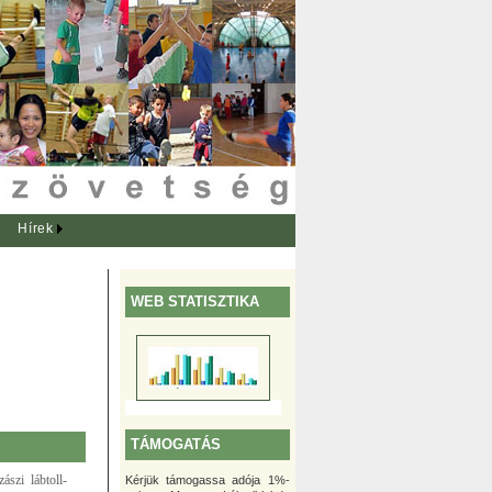
Hírek
WEB STATISZTIKA
TÁMOGATÁS
ászi lábtoll-
Kérjük támogassa adója 1%-