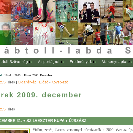
btoll Szövetség
A sportágról
Eredmények
Versenynaptár
al
:
Hírek
:
2009.
:
Hírek 2009. December
RSS
Hírek |
Oldaltérkép
|
Elõzõ
-
Következõ
írek 2009. december
RSS
Hírek
CEMBER 31. ♦ SZILVESZTER KUPA ♦ ÚJSZÁSZ
Vidám, zenés, álarcos versennyel búcsúztatták a 2009. évet az újsz