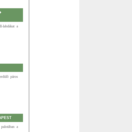
♦
l-labdákat a
rdülõ páros
APEST
palotában a