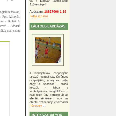
val a Magyar Lábtoll-labda
Szövetséget!
Adószám:
18827006-1-16
 foglalkozásokon,
Felhasználás
n Pest környéki
ták a Bibliát. A
áborozó –
Bábosik
LÁBTOLL-LABDÁZÁS
ójuk után szinte
A labdajátékok csoportjába
tartozó mozgalmas, látványos
csapatjáték, amelynek célja,
hogy a speciális - tollból
készült - labda a
szabályoknak megfelelõen a
háló felett úgy kerüljön át az
ellenfél térfelére, hogy az
ellenfél azt ne tudja visszaadni.
Részletek ...
JÁTÉKSZABÁLYOK