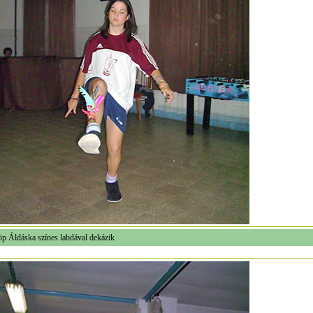
öp Áldáska színes labdával dekázik