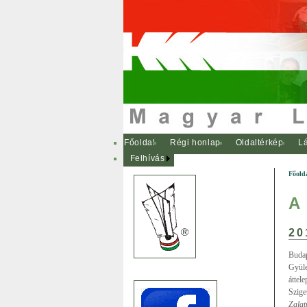
Főoldal
Régi honlap
Oldaltérkép
Lá
Felhívás
Főold
A
20
Budap
Gyüle
áttel
Szige
Zalat