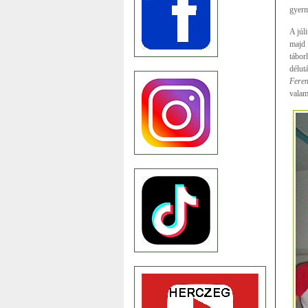
gyerm
A júl
majd 
tábor
délut
Feren
valam