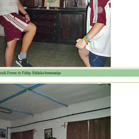
osik Ferenc és Fülöp Áldáska bemutatója