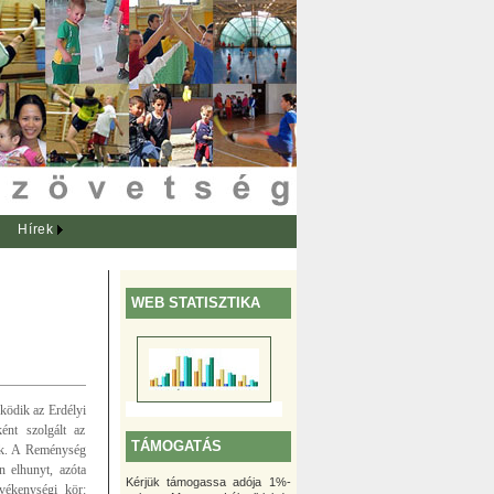
Hírek
WEB STATISZTIKA
ûködik az Erdélyi
ént szolgált az
TÁMOGATÁS
tak. A Reménység
 elhunyt, azóta
Kérjük támogassa adója 1%-
vékenységi kör: