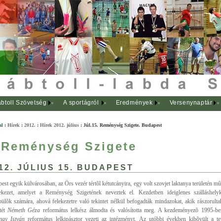
btoll Szövetség
A sportágról
Eredmények
Versenynaptár
al
:
Hírek
:
2012.
:
Hírek 2012. július
:
Júl.15. Reménység Szigete. Budapest
 Reménység Szigete
12. JÚLIUS 15. BUDAPEST
est egyik külvárosában, az Örs vezér tértõl kétutcányira, egy volt szovjet laktanya területén m
kezet, amelyet a Reménység Szigetének neveztek el. Kezdetben ideiglenes szálláshelyk
epülõk számára, ahová felekezetre való tekintet nélkül befogadták mindazokat, akik rászorul
tét
Németh Géza
református lelkész álmodta és valósította meg. A kezdeményezõ 1995-ben
nay István
református lelkipásztor vezeti az intézményt. Az utóbbi években kibõvült a te