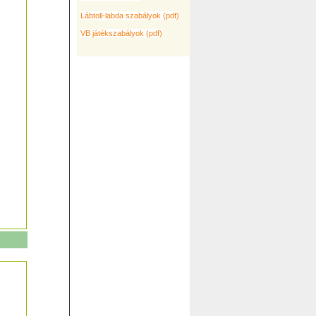
Lábtoll-labda szabályok (pdf)
VB játékszabályok (pdf)