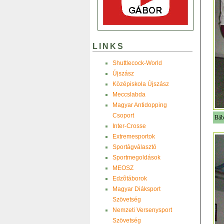
LINKS
Shuttlecock-World
Újszász
Középiskola Újszász
Meccslabda
Magyar Antidopping
Csoport
Báb
Inter-Crosse
Extremesportok
Sportágválasztó
Sportmegoldások
MEOSZ
Edzõtáborok
Magyar Diáksport
Szövetség
Nemzeti Versenysport
Szövetség