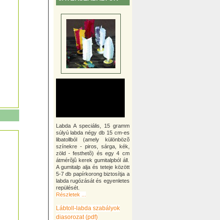
Labda A speciális, 15 gramm
súlyú labda négy db 15 cm-es
libatollból (amely különbözõ
színekre - piros, sárga, kék,
zöld - festhetõ) és egy 4 cm
átmérõjû kerek gumitalpból áll.
A gumitalp alja és teteje között
5-7 db papírkorong biztosítja a
labda rugózását és egyenletes
repülését.
Részletek ...
Lábtoll-labda szabályok
diasorozat (pdf)