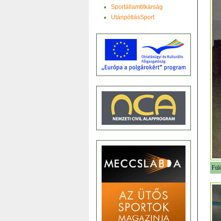
Sportállamtitkárság
UtánpótlásSport
Fül