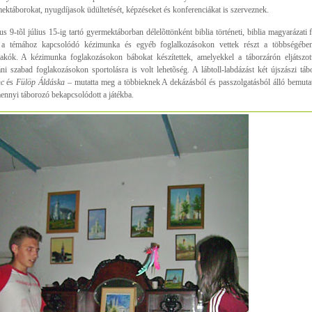
ektáborokat, nyugdíjasok üdültetését, képzéseket és konferenciákat is szerveznek.
ius 9-tõl július 15-ig tartó gyermektáborban délelõttönként biblia történeti, biblia magyarázati
a témához kapcsolódó kézimunka és egyéb foglalkozásokon vettek részt a többségébe
lakók. A kézimunka foglakozásokon bábokat készítettek, amelyekkel a táborzárón eljátszot
áni szabad foglakozásokon sportolásra is volt lehetõség. A lábtoll-labdázást két újszászi t
c
és
Fülöp Áldáska
– mutatta meg a többieknek A dekázásból és passzolgatásból álló bemutat
ennyi táborozó bekapcsolódott a játékba.