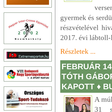
verse
gyermek és serdü
részvételével hi
2017. évi lábtoll-
Részletek ...
FEBRUÁR 14
TÓTH GÁBOR
KAPOTT ♦ B
A múl
31 s