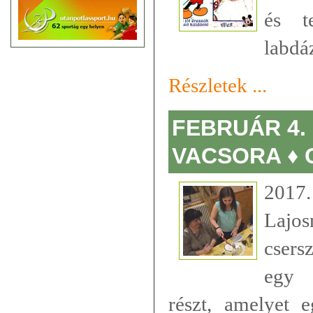
és te
labdáz
Részletek ...
FEBRUÁR 4.
VACSORA ♦
2017
Lajo
csers
egy 
részt, amelyet 