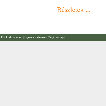
Részletek ...
Főoldal
|
contact
|
Ugrás az elejére
|
Régi honlap
|