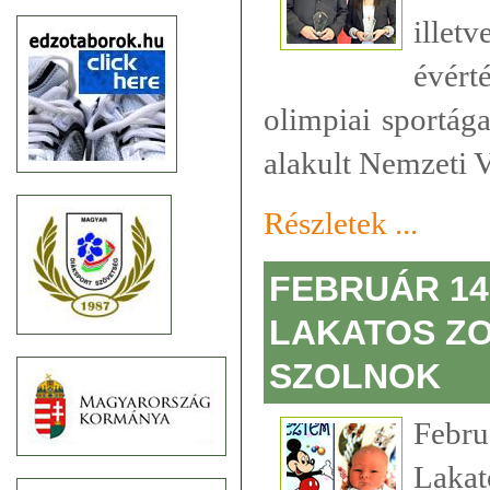
ille
évér
olimpiai sportág
alakult Nemzeti V
Részletek ...
FEBRUÁR 14
LAKATOS ZO
SZOLNOK
Febr
Lakat