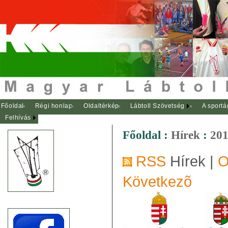
Főoldal
Régi honlap
Oldaltérkép
Lábtoll Szövetség
A sportá
Felhívás
Főoldal
:
Hírek
:
201
RSS
Hírek |
O
Következõ