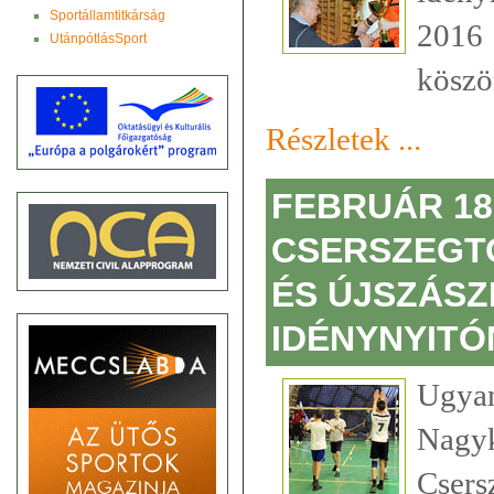
Sportállamtitkárság
2016 
UtánpótlásSport
köszön
Részletek ...
FEBRUÁR 18.
CSERSZEGTO
ÉS ÚJSZÁSZ
IDÉNYNYITÓ
Ugy
Na
Cser