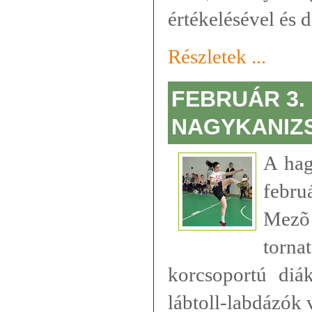
értékelésével és dí
Részletek ...
FEBRUÁR 3. 
NAGYKANIZ
A ha
febru
Mez
tor
korcsoportú diá
lábtoll-labdázók 