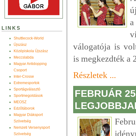
ú
a
LINKS
v
Shuttlecock-World
válogatója is vol
Újszász
Középiskola Újszász
is megkezdték a 2
Meccslabda
Magyar Antidopping
Csoport
Részletek ...
Inter-Crosse
Extremesportok
Sportágválasztó
FEBRUÁR 25.
Sportmegoldások
MEOSZ
LEGJOBBJAI
Edzõtáborok
Magyar Diáksport
Febr
Szövetség
Nemzeti Versenysport
idény
Szövetség