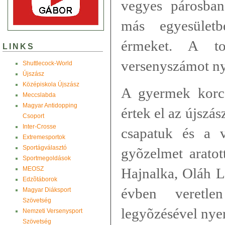
vegyes párosban
más egyesületb
érmeket. A to
LINKS
versenyszámot ny
Shuttlecock-World
Újszász
Középiskola Újszász
A gyermek korc
Meccslabda
Magyar Antidopping
értek el az újszás
Csoport
Inter-Crosse
csapatuk és a 
Extremesportok
Sportágválasztó
gyõzelmet aratot
Sportmegoldások
MEOSZ
Hajnalka, Oláh L
Edzõtáborok
évben veretlen
Magyar Diáksport
Szövetség
legyõzésével nyer
Nemzeti Versenysport
Szövetség