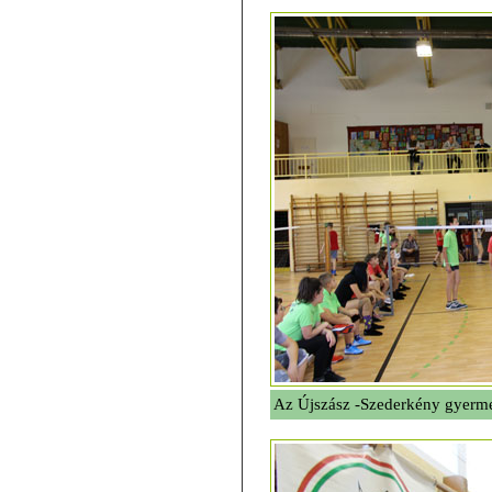
Az Újszász -Szederkény gyerme