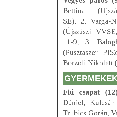
Bettina (Újszá
SE), 2. Varga-
(Újszászi VVSE,
11-9, 3. Balo
(Pusztaszer PI
Börzöli Nikolett
GYERMEKE
Fiú csapat (12
Dániel, Kulcsár
Trubics Gorán, V