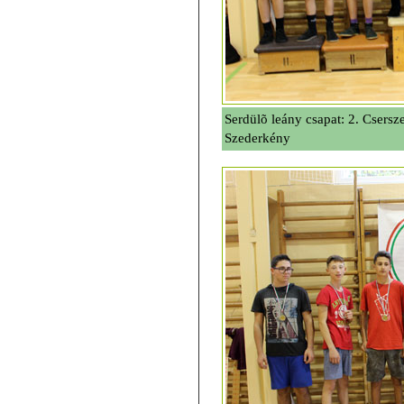
Serdülõ leány csapat: 2. Csersz
Szederkény