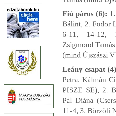
Fiú páros (6):
1
Bálint, 2. Fodor 
6-11, 14-12, 
Zsigmond Tamás é
(mind Újszászi 
Leány csapat (4)
Petra, Kálmán Cin
PISZE SE), 2. Be
Pál Diána (Csers
11-4, 3. Börzöli 