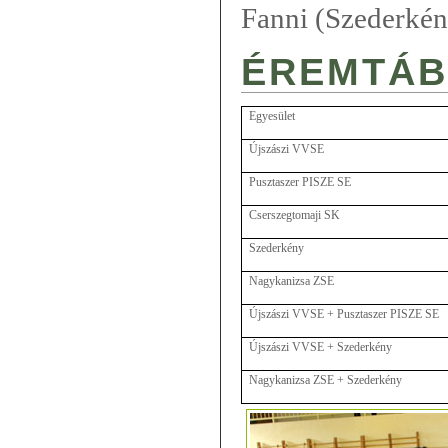
Fanni (Szederkén
ÉREMTÁB
Egyesület
Újszászi VVSE
Pusztaszer PISZE SE
Cserszegtomaji SK
Szederkény
Nagykanizsa ZSE
Újszászi VVSE + Pusztaszer PISZE SE
Újszászi VVSE + Szederkény
Nagykanizsa ZSE + Szederkény