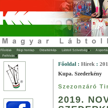
Főoldal
Régi honlap
Oldaltérkép
Lábtoll Szövetség
A sportá
Felhívás
Főoldal
:
Hírek
:
201
Kupa. Szederkény
Szezonzáró Ti
2019. NO