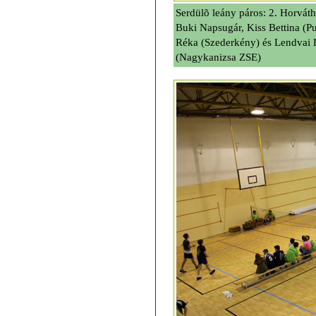
Serdülõ leány páros: 2. Horváth
Buki Napsugár, Kiss Bettina (Pu
Réka (Szederkény) és Lendvai 
(Nagykanizsa ZSE)