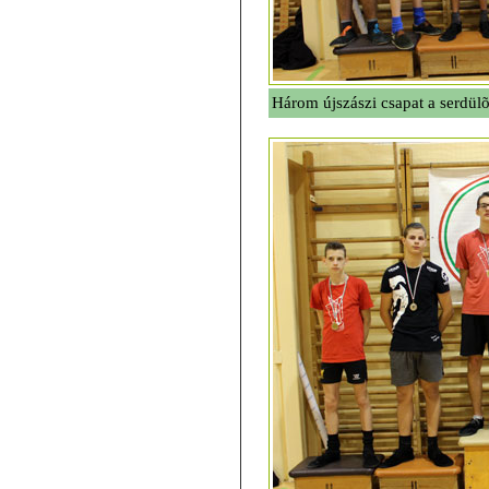
Három újszászi csapat a serdül