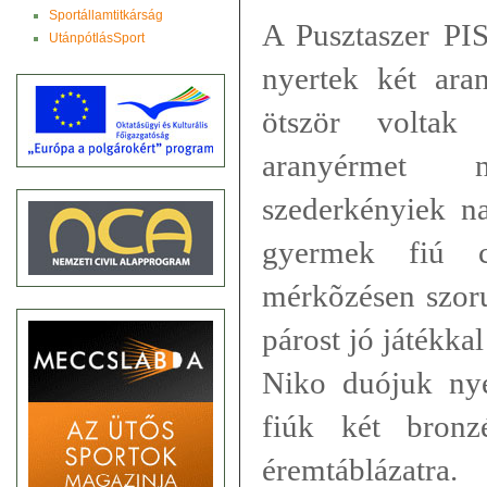
Sportállamtitkárság
A Pusztaszer PI
UtánpótlásSport
nyertek két ara
ötször voltak
aranyérmet 
szederkényiek n
gyermek fiú c
mérkõzésen szoru
párost jó játékka
Niko duójuk nye
fiúk két bronz
éremtáblázatra.