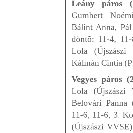
Leány páros (
Gumhert Noémi
Bálint Anna, Pál
döntõ: 11-4, 11-
Lola (Újszászi
Kálmán Cintia (P
Vegyes páros (2
Lola (Újszászi
Belovári Panna 
11-6, 11-6, 3. K
(Újszászi VVSE) 