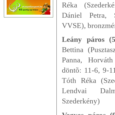
Réka (Szederké
Dániel Petra, 
VVSE), bronzmér
Leány páros (5
Bettina (Puszta
Panna, Horváth
döntõ: 11-6, 9-11
Tóth Réka (Sze
Lendvai Dal
Szederkény)
Vegyes páros (9