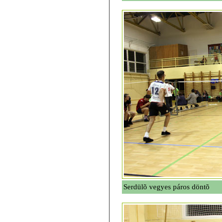
Serdülõ vegyes páros döntõ