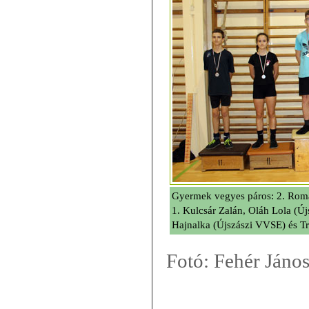
Gyermek vegyes páros: 2. Romá
1. Kulcsár Zalán, Oláh Lola (Ú
Hajnalka (Újszászi VVSE) és Tr
Fotó: Fehér Jáno