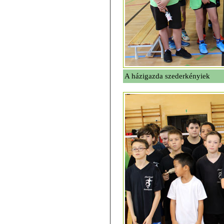
A házigazda szederkényiek