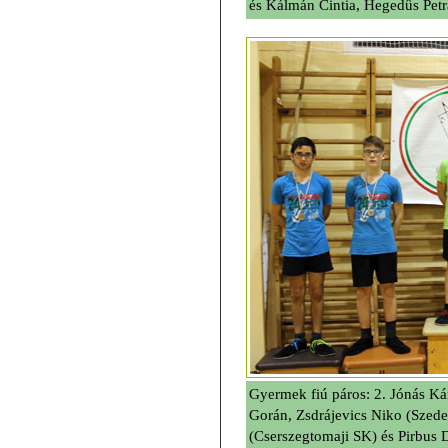
és Kálmán Cintia, Hegedûs Petr
Gyermek fiú páros: 2. Jónás Ká
Gorán, Zsdrájevics Niko (Szed
(Cserszegtomaji SK) és Pirbus