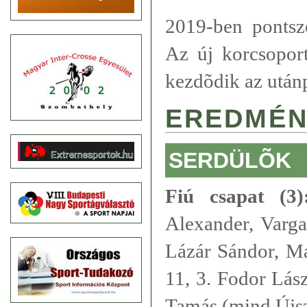
2019-ben pontsz
Az új korcsoport
kezdõdik az után
EREDMÉN
SERDÜLÕK
Fiú csapat (3)
Alexander, Varga
Lázár Sándor, Ma
11, 3. Fodor Lás
Tamás (mind Újs