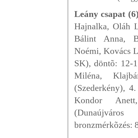
Leány csapat (6)
Hajnalka, Oláh
Bálint Anna, B
Noémi, Kovács
SK), döntõ: 12-1
Miléna, Klajb
(Szederkény), 4.
Kondor Anet
(Dunaújvár
bronzmérkõzés: 8