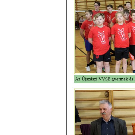
Az Újszászi VVSE gyermek és s