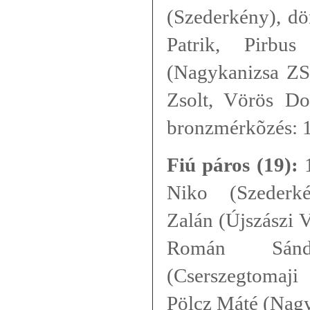
(Szederkény), dö
Patrik, Pirbu
(Nagykanizsa ZS
Zsolt, Vörös Do
bronzmérkõzés: 1
Fiú páros (19):
1
Niko (Szederkény
Zalán (Újszászi 
Román Sánd
(Cserszegtomaj
Pölcz Máté (Nag