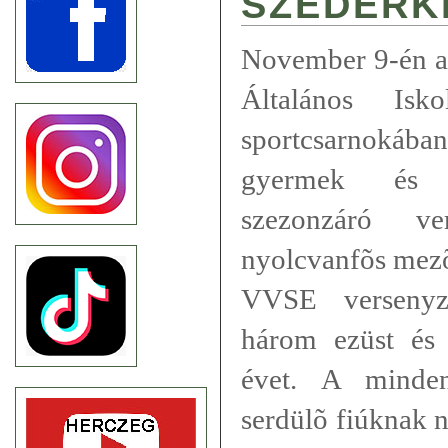
SZEDERK
November 9-én a
Általános Isko
sportcsarnokába
gyermek és se
szezonzáró v
nyolcvanfõs mezõ
VVSE versenyzõ
három ezüst és
évet. A minden
serdülõ fiúknak 