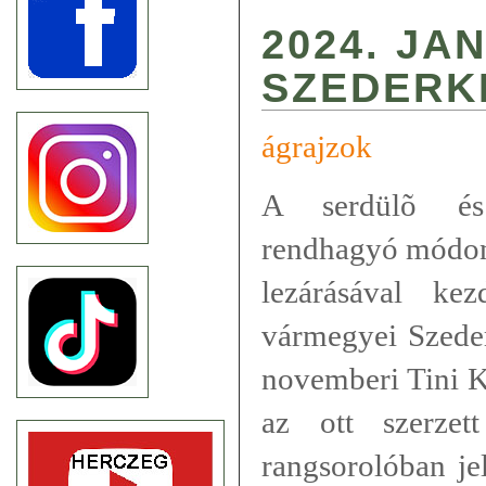
2024. JA
SZEDERK
ágrajzok
A serdülõ és 
rendhagyó módon
lezárásával ke
vármegyei Szed
novemberi Tini K
az ott szerze
rangsorolóban j