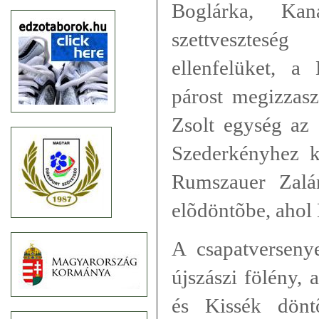
Boglárka, Ka
szettvesztesé
ellenfelüket, a
párost megizzasz
Zsolt egység az
Szederkényhez k
Rumszauer Zalá
elõdöntõbe, ahol 
A csapatverseny
újszászi fölény,
és Kissék dönt