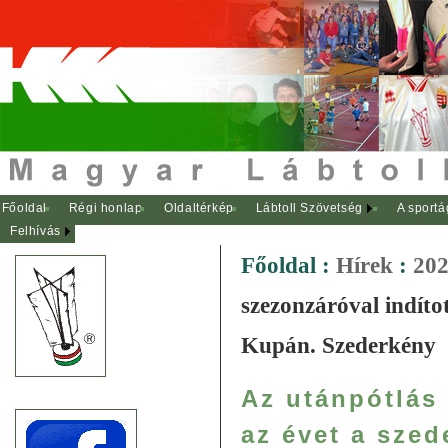
Főoldal
Régi honlap
Oldaltérkép
Lábtoll Szövetség
A sportá
Felhívás
Főoldal
:
Hírek
:
202
szezonzáróval indítot
Kupán. Szederkény
Az utánpótlás 
az évet a szed