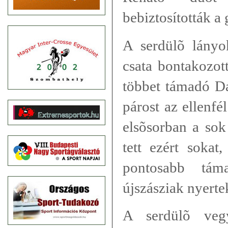
bebiztosították a
A serdülõ lányo
csata bontakozot
többet támadó Dá
párost az ellenfé
elsõsorban a so
tett ezért sokat
pontosabb tám
újszásziak nyerte
A serdülõ veg