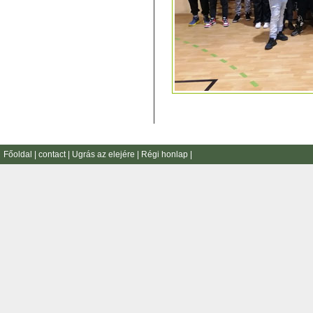
Főoldal
|
contact
|
Ugrás az elejére
|
Régi honlap
|