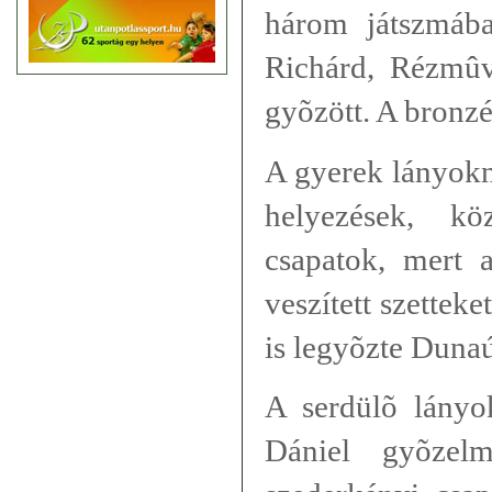
három játszmába
Richárd, Rézmûve
gyõzött. A bronzé
A gyerek lányokn
helyezések, k
csapatok, mert 
veszített szetteke
is legyõzte Dunaú
A serdülõ lányo
Dániel gyõzel