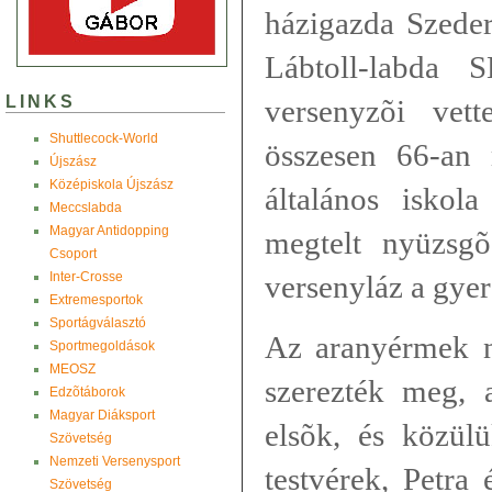
házigazda Szeder
Lábtoll-labda
LINKS
versenyzõi vet
Shuttlecock-World
összesen 66-an r
Újszász
Középiskola Újszász
általános iskola
Meccslabda
Magyar Antidopping
megtelt nyüzsgõ
Csoport
Inter-Crosse
versenyláz a gyer
Extremesportok
Sportágválasztó
Az aranyérmek n
Sportmegoldások
MEOSZ
szerezték meg, 
Edzõtáborok
Magyar Diáksport
elsõk, és közül
Szövetség
Nemzeti Versenysport
testvérek, Petra
Szövetség