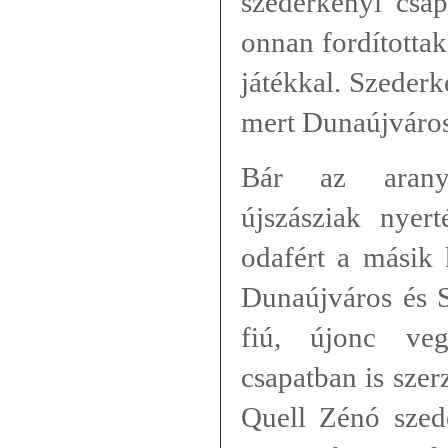
szederkényi csap
onnan fordítottak
játékkal. Szederk
mert Dunaújvárost
Bár az arany
újszásziak nyer
odafért a másik 
Dunaújváros és S
fiú, újonc ve
csapatban is sze
Quell Zénó szede