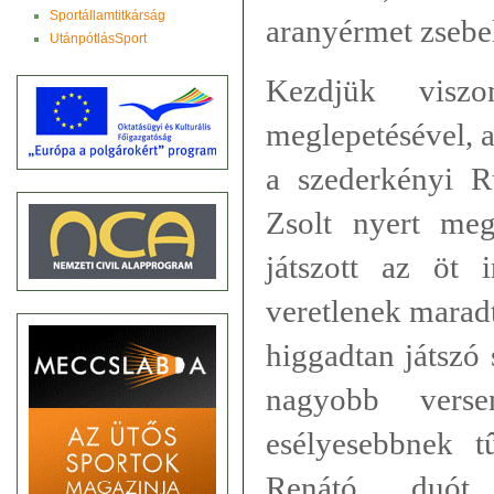
Sportállamtitkárság
aranyérmet zsebel
UtánpótlásSport
Kezdjük visz
meglepetésével, a
a szederkényi 
Zsolt nyert me
játszott az öt 
veretlenek maradt
higgadtan játszó
nagyobb verse
esélyesebbnek t
Renátó duót