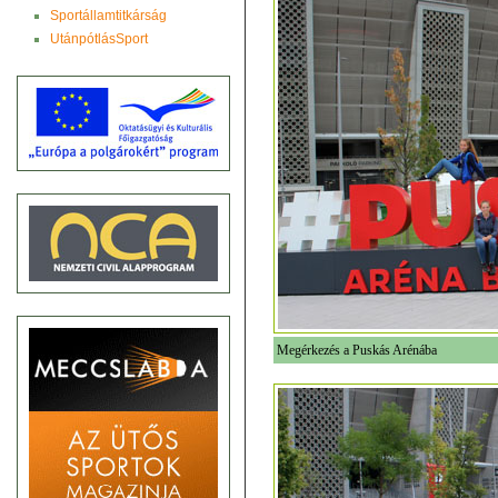
Sportállamtitkárság
UtánpótlásSport
Megérkezés a Puskás Arénába