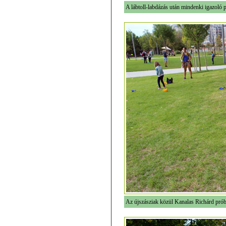
A lábtoll-labdázás után mindenki igazoló p
Az újszásziak közül Kanalas Richárd próbá