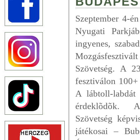
BUDAPES
Szeptember 4-én
Nyugati Parkjáb
ingyenes, szabad
Mozgásfesztivá
Szövetség. A 2
fesztiválon 100+ 
A lábtoll-labdá
érdeklõdõk. 
Szövetség képvi
játékosai – Bub