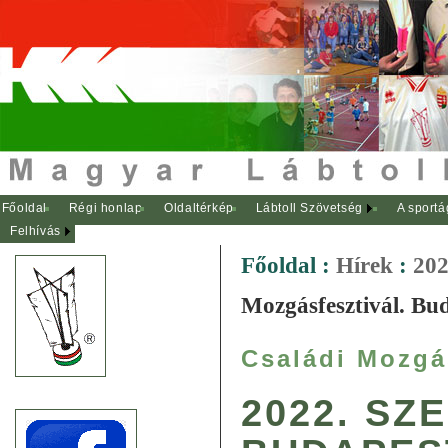
Főoldal
Régi honlap
Oldaltérkép
Lábtoll Szövetség
A sportá
Felhívás
Főoldal
:
Hírek
:
202
Mozgásfesztivál. Bu
Családi Mozgá
2022. SZ