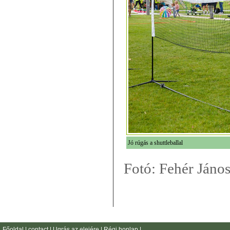
Jó rúgás a shuttleballal
Fotó: Fehér Jáno
Főoldal
|
contact
|
Ugrás az elejére
|
Régi honlap
|