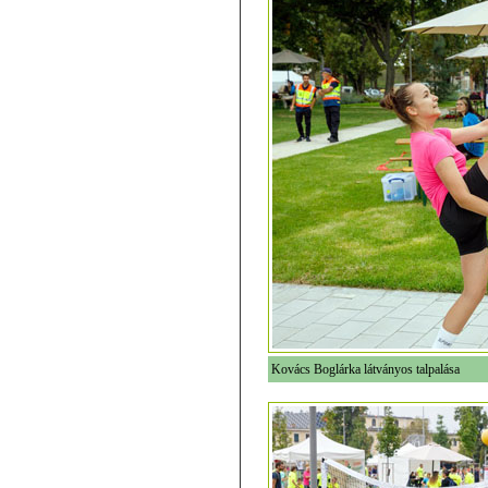
Kovács Boglárka látványos talpalása