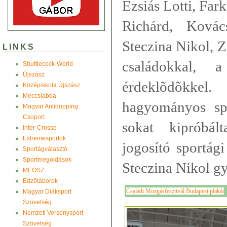
Ézsiás Lotti, Far
Richárd, Kovác
Steczina Nikol, 
LINKS
családokkal, 
Shuttlecock-World
Újszász
érdeklõdõkk
Középiskola Újszász
Meccslabda
hagyományos spo
Magyar Antidopping
Csoport
sokat kipróbál
Inter-Crosse
Extremesportok
jogosító sportág
Sportágválasztó
Sportmegoldások
Steczina Nikol gy
MEOSZ
Edzõtáborok
Családi Mozgásfesztivál Budapest plakát
Magyar Diáksport
Szövetség
Nemzeti Versenysport
Szövetség