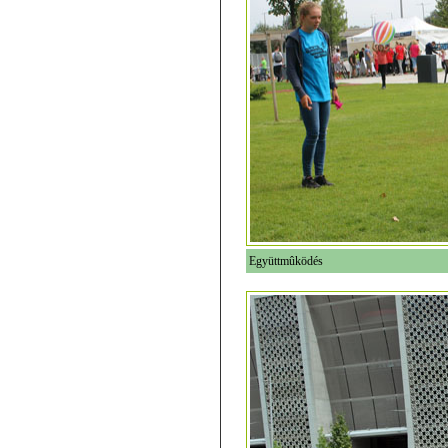
Együttmûködés