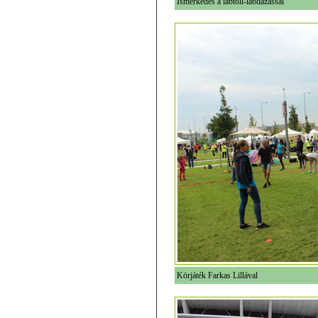
Ismerkedés a lábtoll-labdázással
Körjáték Farkas Lillával