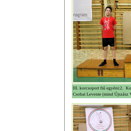
III. korcsoport fiú egyéni:2. K
Csobai Levente (mind Újszász 