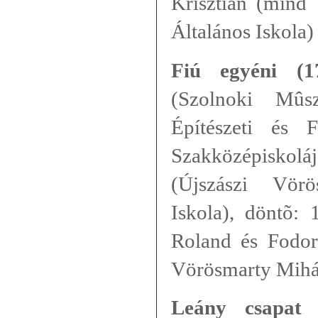
Krisztián (mind
Általános Iskola)
Fiú egyéni (1
(Szolnoki Mûs
Építészeti és 
Szakközépisko
(Újszászi Vör
Iskola), döntõ: 
Roland és Fodor
Vörösmarty Mihál
Leány csapat 