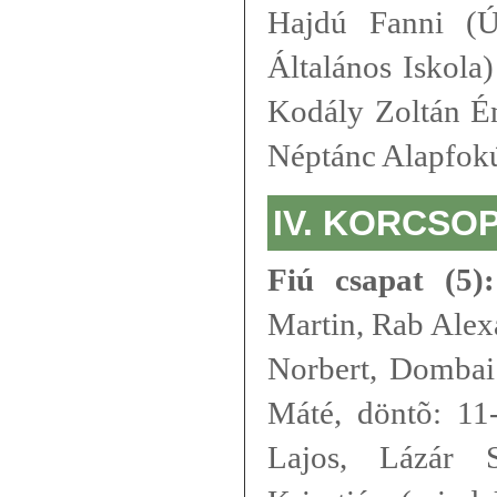
Hajdú Fanni (Ú
Általános Iskola
Kodály Zoltán Én
Néptánc Alapfokú
IV. KORCSO
Fiú csapat (5):
Martin, Rab Alexa
Norbert, Dombai
Máté, döntõ: 11
Lajos, Lázár 