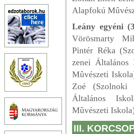
Alapfokú Mûvésze
Leány egyéni (3
Vörösmarty Mih
Pintér Réka (Sz
zenei Általános
Mûvészeti Iskola
Zoé (Szolnoki 
Általános Isk
Mûvészeti Iskola
III. KORCSO