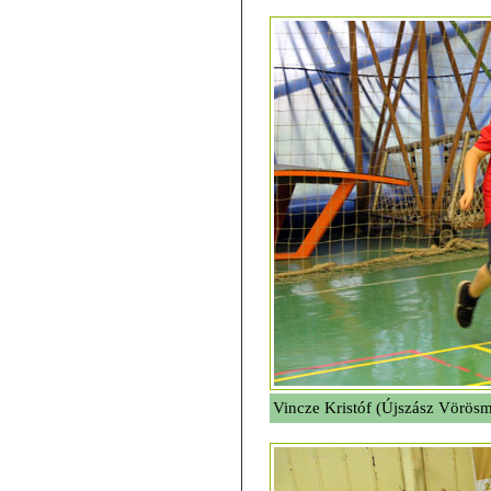
Vincze Kristóf (Újszász Vörösm