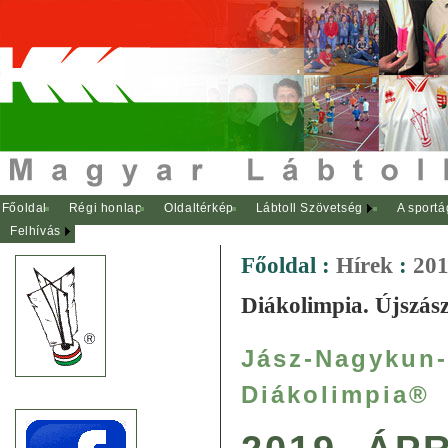
Főoldal
Régi honlap
Oldaltérkép
Lábtoll Szövetség
A sportá
Felhívás
Főoldal
:
Hírek
:
201
Diákolimpia. Újszás
Jász-Nagykun
Diákolimpia®