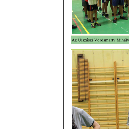
Az Újszászi Vörösmarty Mihály 