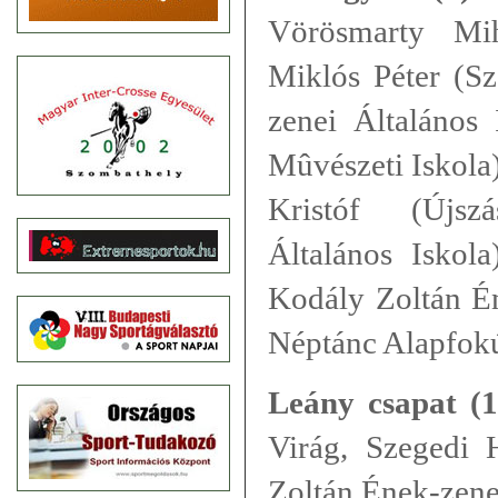
Vörösmarty Mih
Miklós Péter (S
zenei Általános
Mûvészeti Iskola)
Kristóf (Újsz
Általános Iskol
Kodály Zoltán Én
Néptánc Alapfokú
Leány csapat (1
Virág, Szeged
Zoltán Ének-zene