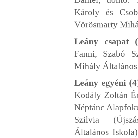
Károly és Csob
Vörösmarty Mihál
Leány csapat (
Fanni, Szabó Sz
Mihály Általános
Leány egyéni (4
Kodály Zoltán Én
Néptánc Alapfokú
Szilvia (Újsz
Általános Iskola)