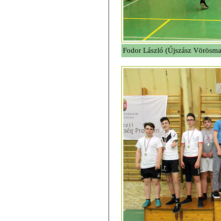
Fodor László (Újszász Vörösmar