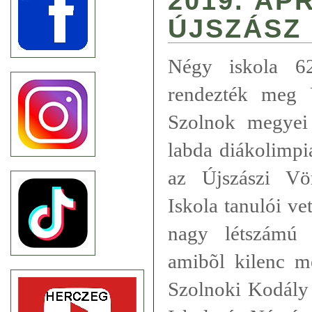
2019. ÁPR
ÚJSZÁSZ
Négy iskola 62
rendezték meg 
Szolnok megyei I
labda diákolimp
az Újszászi Vö
Iskola tanulói ve
nagy létszámú 
amibõl kilenc m
Szolnoki Kodály 