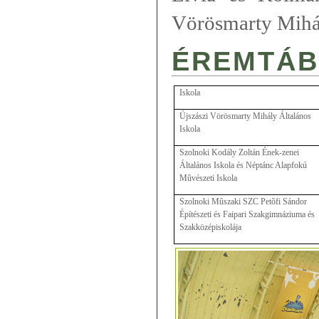
Vörösmarty Mihál
ÉREMTÁB
Iskola
Újszászi Vörösmarty Mihály Általános
Iskola
Szolnoki Kodály Zoltán Ének-zenei
Általános Iskola és Néptánc Alapfokú
Mûvészeti Iskola
Szolnoki Mûszaki SZC Petõfi Sándor
Építészeti és Faipari Szakgimnáziuma és
Szakközépiskolája