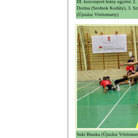
III. korcsoport leány egyéni: 2
Dorina (Szolnok Kodály), 3. S
(Újszász Vörösmarty)
Suki Bianka (Újszász Vörösmart