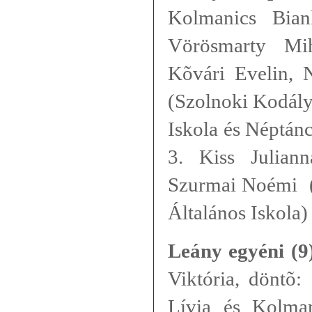
Kolmanics Bian
Vörösmarty Mih
Kõvári Evelin, N
(Szolnoki Kodály
Iskola és Néptán
3. Kiss Julian
Szurmai Noémi (
Általános Iskola)
Leány egyéni (9
Viktória, döntõ:
Lívia és Kolma