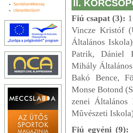
II. KORCSO
Sportállamtitkárság
UtánpótlásSport
Fiú csapat (3):
1
Vincze Kristóf 
Általános Iskola
Patrik, Dániel 
Mihály Általános 
Bakó Bence, Fö
Monse Botond (S
zenei Általános
Mûvészeti Iskola
Fiú egyéni (9):
1