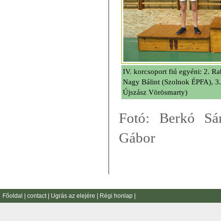
IV. korcsoport fiú egyéni: 2. R
Nagy Bálint (Szolnok ÉPFA), 3
Újszász Vörösmarty)
Fotó: Berkó Sá
Gábor
Főoldal
|
contact
|
Ugrás az elejére
|
Régi honlap
|