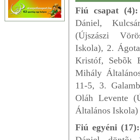
Fiú csapat (4):
Dániel, Kulcs
(Újszászi Vör
Iskola), 2. Ágot
Kristóf, Sebõk 
Mihály Általános
11-5, 3. Galamb
Oláh Levente (
Általános Iskola)
Fiú egyéni (17):
Dániel, döntõ: 