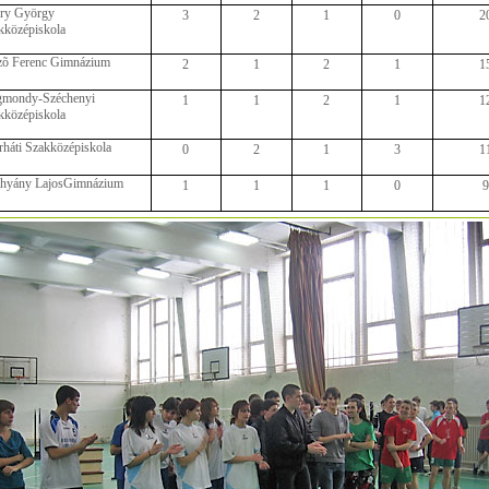
ry György
3
2
1
0
2
kközépiskola
õ Ferenc Gimnázium
2
1
2
1
1
gmondy-Széchenyi
1
1
2
1
1
kközépiskola
rháti Szakközépiskola
0
2
1
3
1
thyány LajosGimnázium
1
1
1
0
9