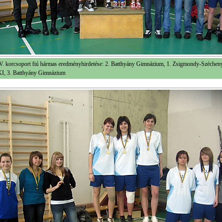
V. korcsoport fiú hármas eredményhirdetése: 2. Batthyány Gimnázium, 1. Zsigmondy-Széchen
I, 3. Batthyány Gimnázium