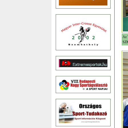
Az 
SZK