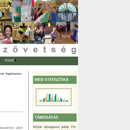
Hírek
port. Nagykanizsa
WEB STATISZTIKA
TÁMOGATÁS
Kérjük támogassa adója 1%-
ornaterme adott