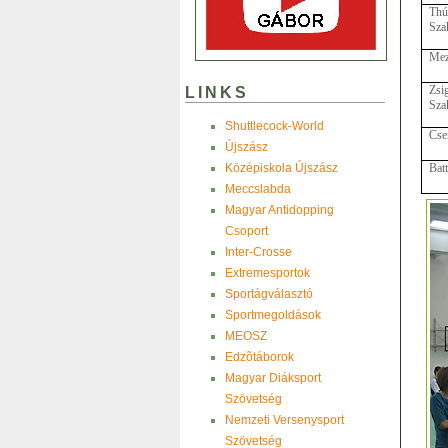
Thú
Sza
Mez
Zsi
LINKS
Sza
Shuttlecock-World
Cse
Újszász
Középiskola Újszász
Bat
Meccslabda
Magyar Antidopping
Csoport
Inter-Crosse
Extremesportok
Sportágválasztó
Sportmegoldások
MEOSZ
Edzõtáborok
Magyar Diáksport
Szövetség
Nemzeti Versenysport
Szövetség