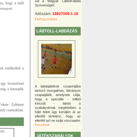
val a Magyar Lábtoll-labda
tes, hogy a múlt
Szövetséget!
ersenyen.
Adószám:
18827006-1-16
Felhasználás
LÁBTOLL-LABDÁZÁS
ok vetélkedtek a
 egy bronzérmet
A labdajátékok csoportjába
, míg a harmadik
tartozó mozgalmas, látványos
csapatjáték, amelynek célja,
hogy a speciális - tollból
készült - labda a
Fekete Zoltánné
szabályoknak megfelelõen a
ondy csarnokban.
háló felett úgy kerüljön át az
ellenfél térfelére, hogy az
ellenfél azt ne tudja visszaadni.
Részletek ...
ont
JÁTÉKSZABÁLYOK