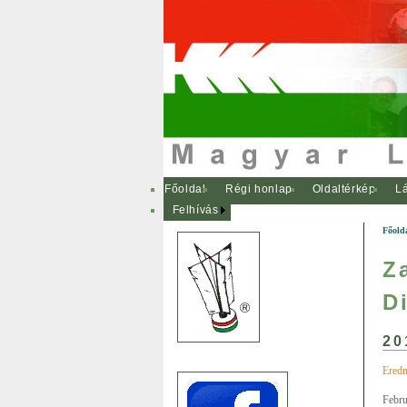
Főoldal
Régi honlap
Oldaltérkép
Lá
Felhívás
Főold
Z
D
20
Eredm
Febr