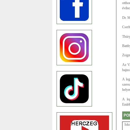
ottho
évihe
Dr. M
Cserh
Thúry
Batth
Zsigm
Az V.
bajno
A leg
szere
helye
A leg
Emlék
PO
Isko