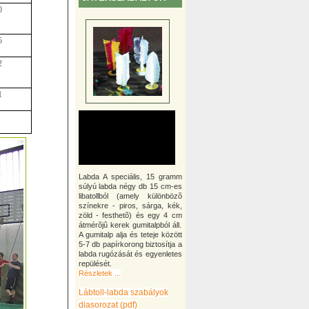
0
5
2
1
Labda A speciális, 15 gramm
súlyú labda négy db 15 cm-es
libatollból (amely különbözõ
színekre - piros, sárga, kék,
zöld - festhetõ) és egy 4 cm
átmérõjû kerek gumitalpból áll.
A gumitalp alja és teteje között
5-7 db papírkorong biztosítja a
labda rugózását és egyenletes
repülését.
Részletek ...
Lábtoll-labda szabályok
diasorozat (pdf)