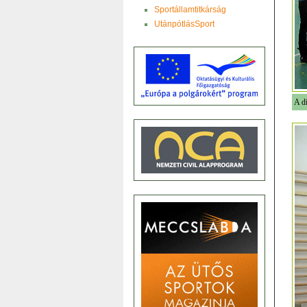
Sportállamtitkárság
UtánpótlásSport
A d