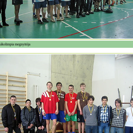
iákolimpia megnyitója