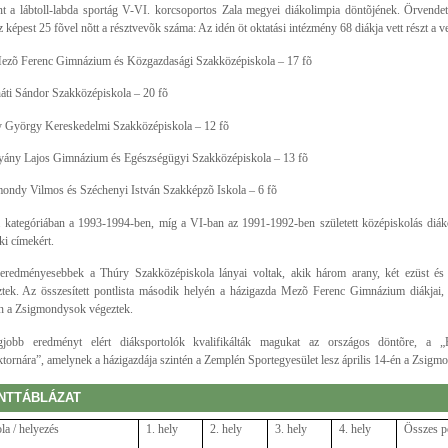
nt a lábtoll-labda sportág V-VI. korcsoportos Zala megyei diákolimpia döntõjének. Örvende
z képest 25 fõvel nõtt a résztvevõk száma: Az idén öt oktatási intézmény 68 diákja vett részt a v
ezõ Ferenc Gimnázium és Közgazdasági Szakközépiskola – 17 fõ
áti Sándor Szakközépiskola – 20 fõ
 György Kereskedelmi Szakközépiskola – 12 fõ
yány Lajos Gimnázium és Egészségügyi Szakközépiskola – 13 fõ
ondy Vilmos és Széchenyi István Szakképzõ Iskola – 6 fõ
 kategóriában a 1993-1994-ben, míg a VI-ban az 1991-1992-ben született középiskolás diák
ki címekért.
eredményesebbek a Thúry Szakközépiskola lányai voltak, akik három arany, két ezüst és
ztek. Az összesített pontlista második helyén a házigazda Mezõ Ferenc Gimnázium diákjai
n a Zsigmondysok végeztek.
jobb eredményt elért diáksportolók kvalifikálták magukat az országos döntõre, a „
tornára”, amelynek a házigazdája szintén a Zemplén Sportegyesület lesz április 14-én a Zsigm
NTTÁBLÁZAT
la / helyezés
1. hely
2. hely
3. hely
4. hely
Összes p