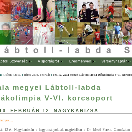
btoll Szövetség
A sportágról
Eredmények
Versenynaptár
al
:
Hírek
:
2010.
:
Hírek 2010. Február
:
Feb.12. Zala megyei Lábtoll-labda Diákolimpia V-VI. korcso
ala megyei Lábtoll-labda
iákolimpia V-VI. korcsoport
10. FEBRUÁR 12. NAGYKANIZSA
ények ...
uár 12-én Nagykanizsán a hagyományoknak megfelelõen a Dr. Mezõ Ferenc Gimnázium t