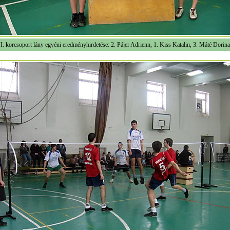
. korcsoport lány egyéni eredményhirdetése: 2. Pájer Adrienn, 1. Kiss Katalin, 3. Máté Dorina