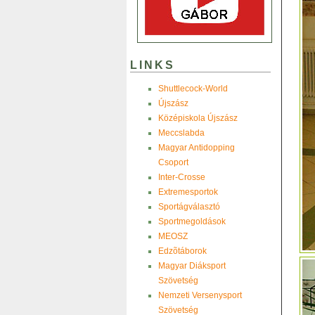
LINKS
Shuttlecock-World
Újszász
Középiskola Újszász
Meccslabda
Magyar Antidopping
Csoport
Inter-Crosse
Extremesportok
Sportágválasztó
Sportmegoldások
MEOSZ
Edzõtáborok
Magyar Diáksport
Szövetség
Nemzeti Versenysport
Szövetség