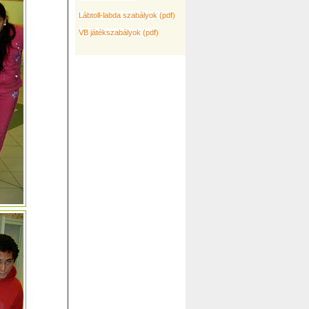
Lábtoll-labda szabályok (pdf)
VB játékszabályok (pdf)