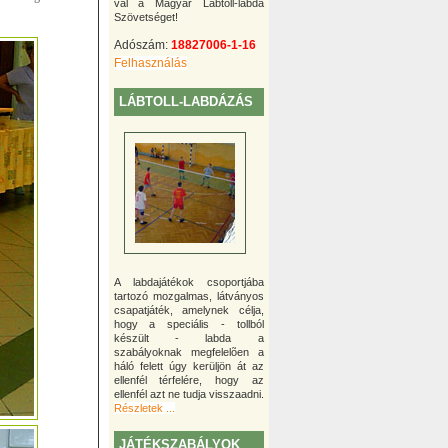
val a Magyar Lábtoll-labda
Szövetséget!
Adószám:
18827006-1-16
Felhasználás
LÁBTOLL-LABDÁZÁS
A labdajátékok csoportjába
tartozó mozgalmas, látványos
csapatjáték, amelynek célja,
hogy a speciális - tollból
készült - labda a
szabályoknak megfelelõen a
háló felett úgy kerüljön át az
ellenfél térfelére, hogy az
ellenfél azt ne tudja visszaadni.
Részletek ...
JÁTÉKSZABÁLYOK