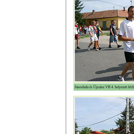
Jánoshida és Újszász VB 4. helyezett férfi