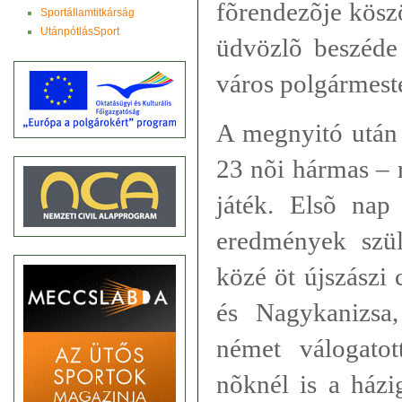
fõrendezõje kösz
Sportállamtitkárság
UtánpótlásSport
üdvözlõ beszéd
város polgármest
A megnyitó után 
23 nõi hármas – 
játék. Elsõ nap
eredmények szül
közé öt újszászi 
és Nagykanizsa,
német válogato
nõknél is a házi