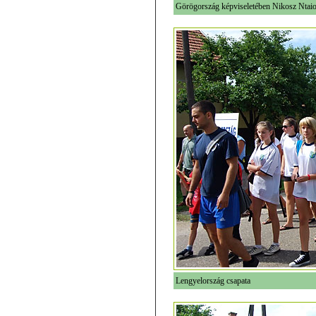
Görögország képviseletében Nikosz Ntai
Lengyelország csapata