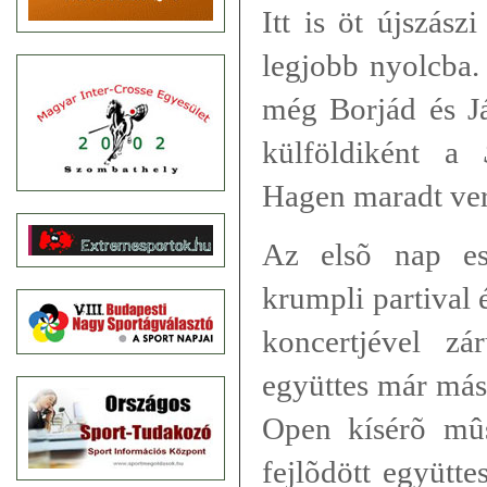
Itt is öt újszász
legjobb nyolcba.
még Borjád és Já
külföldiként a
Hagen maradt ve
Az elsõ nap es
krumpli partival 
koncertjével zá
együttes már más
Open kísérõ mûs
fejlõdött együtte