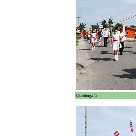
Zászlóforgatók