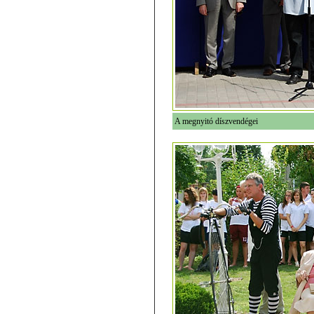
A megnyitó díszvendégei