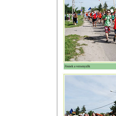
Jönnek a versenyzõk