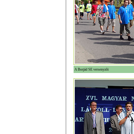
A Borjád SE versenyzõi