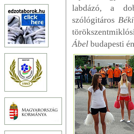
labdázó, a d
szólógitáros
Bék
törökszentmiklós
Ábel
budapesti én