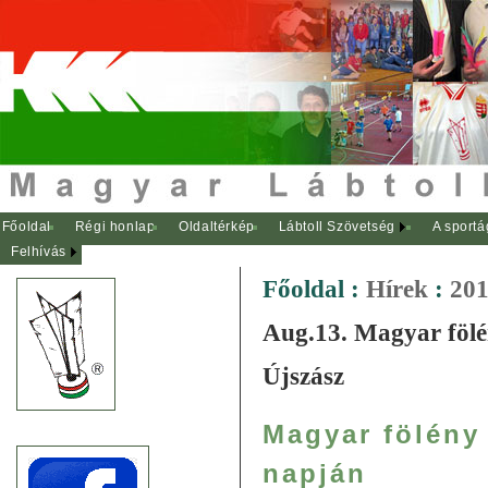
Főoldal
Régi honlap
Oldaltérkép
Lábtoll Szövetség
A sportá
Felhívás
Főoldal
:
Hírek
:
201
Aug.13. Magyar fölé
Újszász
Magyar fölény
napján