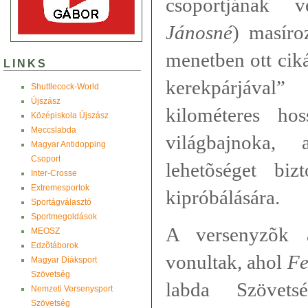
csoportjának 
Jánosné
) masíro
menetben ott cik
LINKS
kerekpárjával
Shuttlecock-World
Újszász
kilométeres hos
Középiskola Újszász
Meccslabda
világbajnoka, 
Magyar Antidopping
Csoport
lehetõséget biz
Inter-Crosse
Extremesportok
kipróbálására.
Sportágválasztó
Sportmegoldások
A versenyzõk a
MEOSZ
Edzõtáborok
vonultak, ahol
Fe
Magyar Diáksport
Szövetség
labda Szövets
Nemzeti Versenysport
Szövetség