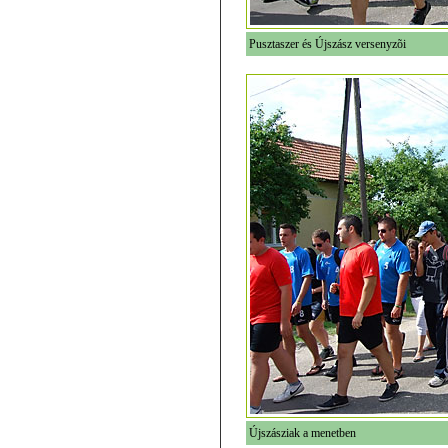
Pusztaszer és Újszász versenyzõi
Újszásziak a menetben