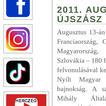
2011. AU
ÚJSZÁSZ
Augusztus 13-án 
Franciaország, 
Magyarország,
Szlovákia – 180 f
felvonulásával k
Nyílt Magyar 
bajnokság. A s
Mihály Által