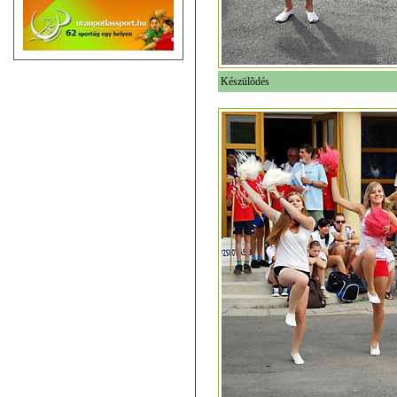
Készülõdés