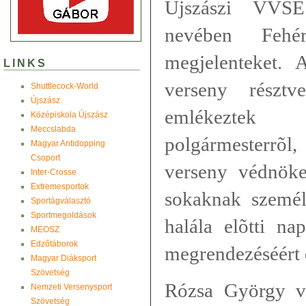
Újszászi VVSE 
nevében Fehé
megjelenteket.
LINKS
verseny résztv
Shuttlecock-World
Újszász
emlékeztek
Középiskola Újszász
Meccslabda
polgármesterrõl
Magyar Antidopping
Csoport
verseny védnöke
Inter-Crosse
Extremesportok
sokaknak személ
Sportágválasztó
Sportmegoldások
halála elõtti na
MEOSZ
Edzõtáborok
megrendezéséért 
Magyar Diáksport
Szövetség
Rózsa György vá
Nemzeti Versenysport
Szövetség