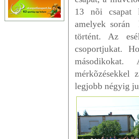
13 nõi csapat 
amelyek során 
történt. Az es
csoportjukat. H
másodikokat.
mérkõzésekkel z
legjobb négyig ju