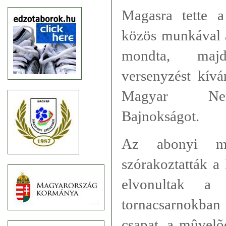
Magasra tette a
közös munkával a
mondta, maj
versenyzést kívá
Magyar Nemz
Bajnokságot.
Az abonyi maz
szórakoztatták a
elvonultak a 
tornacsarnokban
csapat, a mûvelõ