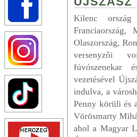
ÚJSZÁSZ
Kilenc ország
Franciaország, 
Olaszország, Rom
versenyzõi v
fúvószenekar 
vezetésével Újsz
indulva, a városh
Penny körüli és a
Vörösmarty Mihál
ahol a Magyar Lá