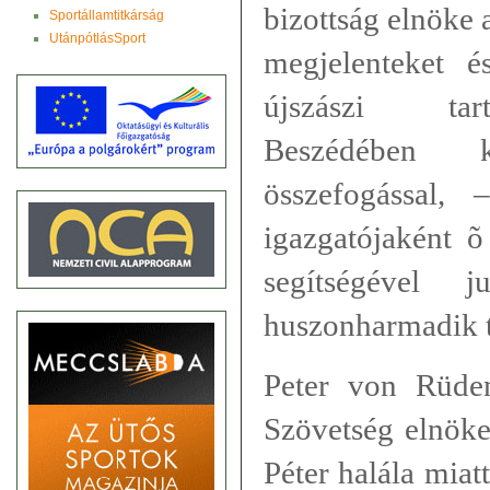
bizottság elnöke 
Sportállamtitkárság
UtánpótlásSport
megjelenteket é
újszászi tar
Beszédében 
összefogással,
igazgatójaként õ
segítségével
huszonharmadik t
Peter von Rüden
Szövetség elnöke
Péter halála miat