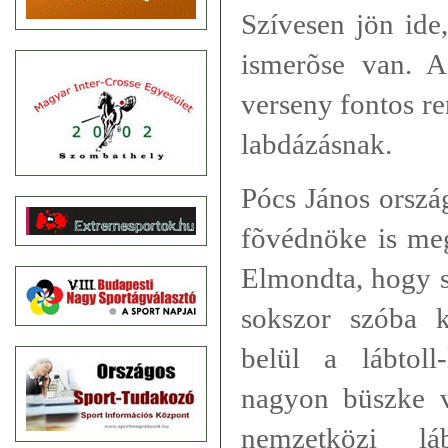
Szívesen jön ide,
ismerõse van. A
verseny fontos re
labdázásnak.
Pócs János orszá
fõvédnöke is meg
Elmondta, hogy s
sokszor szóba k
belül a lábtoll
nagyon büszke vo
nemzetközi láb