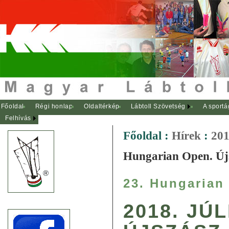
Főoldal
Régi honlap
Oldaltérkép
Lábtoll Szövetség
A sportá
Felhívás
Főoldal
:
Hírek
:
201
Hungarian Open. Új
23. Hungarian
2018. JÚL