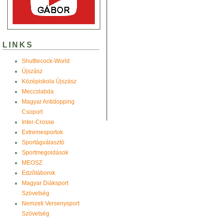
LINKS
Shuttlecock-World
Újszász
Középiskola Újszász
Meccslabda
Magyar Antidopping
Csoport
Inter-Crosse
Extremesportok
Sportágválasztó
Sportmegoldások
MEOSZ
Edzõtáborok
Magyar Diáksport
Szövetség
Nemzeti Versenysport
Szövetség