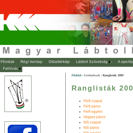
Főoldal
Régi honlap
Oldaltérkép
Lábtoll Szövetség
A sportá
Felhívás
Főoldal
:
Eredmények
:
Ranglisták 2009
Ranglisták 200
Férfi csapat
Férfi páros
Férfi egyéni
Vegyes páros
Nõi csapat
Nõi páros