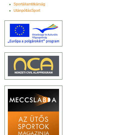
Sportállamtitkárság
UtánpótlásSport