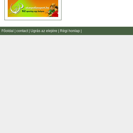
Főoldal
|
contact
|
Ugrás az elejére
|
Régi honlap
|