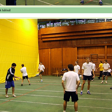
k hálónál