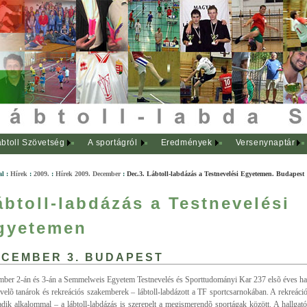
btoll Szövetség
A sportágról
Eredmények
Versenynaptár
al
:
Hírek
:
2009.
:
Hírek 2009. December
:
Dec.3. Lábtoll-labdázás a Testnevelési Egyetemen. Budapest
ábtoll-labdázás a Testnevelési
gyetemen
CEMBER 3. BUDAPEST
ber 2-án és 3-án a Semmelweis Egyetem Testnevelés és Sporttudományi Kar 237 elsõ éves hal
evelõ tanárok és rekreációs szakemberek – lábtoll-labdázott a TF sportcsarnokában. A rekreáci
dik alkalommal – a lábtoll-labdázás is szerepelt a megismerendõ sportágak között. A hallgat