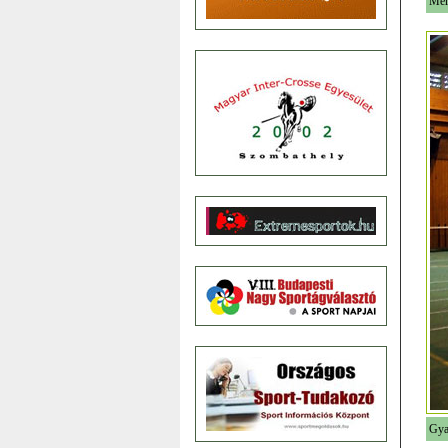
Mér
Gya