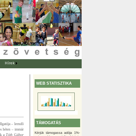
Hírek
WEB STATISZTIKA
TÁMOGATÁS
lgatója – leendõ
ós héten – immár
Kérjük támogassa adója 1%-
ók a
Tóth Gábor