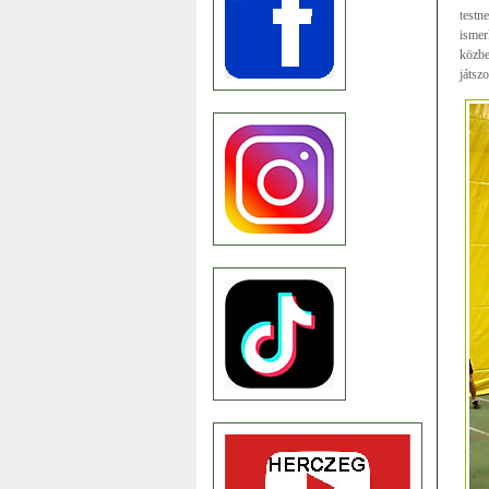
testn
ismer
közbe
játsz