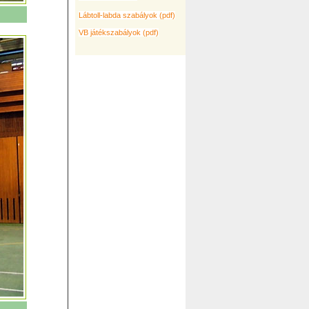
Lábtoll-labda szabályok (pdf)
VB játékszabályok (pdf)