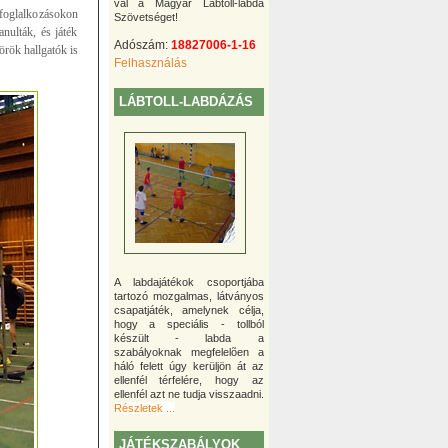
val a Magyar Lábtoll-labda
 foglalkozásokon
Szövetséget!
anulták, és játék
Adószám:
18827006-1-16
örök hallgatók is
Felhasználás
LÁBTOLL-LABDÁZÁS
A labdajátékok csoportjába
tartozó mozgalmas, látványos
csapatjáték, amelynek célja,
hogy a speciális - tollból
készült - labda a
szabályoknak megfelelõen a
háló felett úgy kerüljön át az
ellenfél térfelére, hogy az
ellenfél azt ne tudja visszaadni.
Részletek ...
JÁTÉKSZABÁLYOK