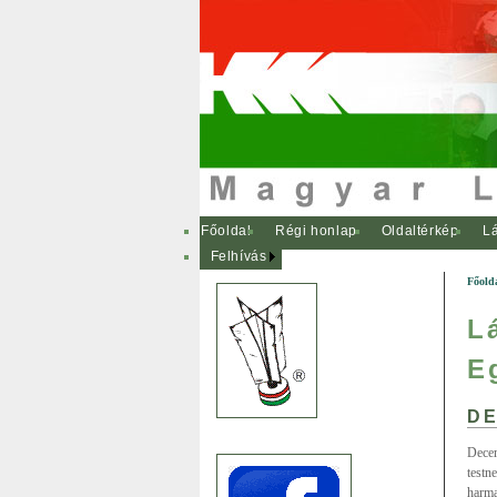
Főoldal
Régi honlap
Oldaltérkép
Lá
Felhívás
Főold
L
E
DE
Decem
testn
harma