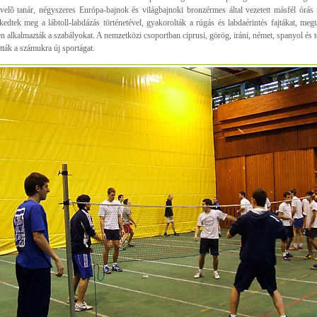
evelõ tanár, négyszeres Európa-bajnok és világbajnoki bronzérmes által vezetett másfél órás
kedtek meg a lábtoll-labdázás történetével, gyakorolták a rúgás és labdaérintés fajtákat, megt
n alkalmazták a szabályokat. A nemzetközi csoportban ciprusi, görög, iráni, német, spanyol és t
ották a számukra új sportágat.