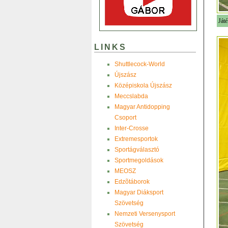
Játé
LINKS
Shuttlecock-World
Újszász
Középiskola Újszász
Meccslabda
Magyar Antidopping
Csoport
Inter-Crosse
Extremesportok
Sportágválasztó
Sportmegoldások
MEOSZ
Edzõtáborok
Magyar Diáksport
Szövetség
Nemzeti Versenysport
Szövetség