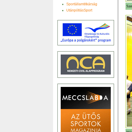
Sportállamtitkárság
Sze
UtánpótlásSport