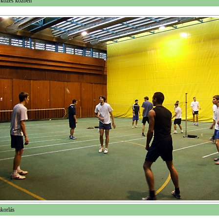
kõzés közben
korlás