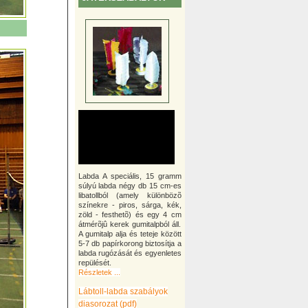
Labda A speciális, 15 gramm
súlyú labda négy db 15 cm-es
libatollból (amely különbözõ
színekre - piros, sárga, kék,
zöld - festhetõ) és egy 4 cm
átmérõjû kerek gumitalpból áll.
A gumitalp alja és teteje között
5-7 db papírkorong biztosítja a
labda rugózását és egyenletes
repülését.
Részletek ...
Lábtoll-labda szabályok
diasorozat (pdf)