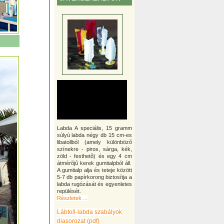
Labda A speciális, 15 gramm
súlyú labda négy db 15 cm-es
libatollból (amely különbözõ
színekre - piros, sárga, kék,
zöld - festhetõ) és egy 4 cm
átmérõjû kerek gumitalpból áll.
A gumitalp alja és teteje között
5-7 db papírkorong biztosítja a
labda rugózását és egyenletes
repülését.
Részletek ...
Lábtoll-labda szabályok
diasorozat (pdf)