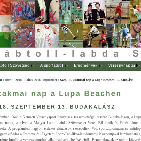
btoll Szövetség
A sportágról
Eredmények
Versenynaptár
al
:
Hírek
:
2018.
:
Hírek 2018. szeptember
:
Szep. 13. Szakmai nap a Lupa Beachen. Budakalász
zakmai nap a Lupa Beachen
18. SZEPTEMBER 13. BUDAKALÁSZ
ember 13-án a Nemzeti Versenysport Szövetség tagszövetségei részére Budakalászon, a Lupa
ai napot, amelyen a Magyar Lábtoll-labda Szövetséget Veres Pál elnök és Fehér János 
selte. A programban nagyon érdekes elõadások szerepeltek. Volt sportdiplomáciai és antidopp
gzott elõadás a Testnevelési Egyetem Sport-Táplálkozástudományi Központjával létrehozható 
dróntechnológia versenysportban alkalmazható lehetõségeirõl. Bemutatkoztak az online közvetít