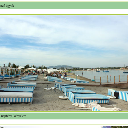
ozó ágyak
, napfény, kényelem