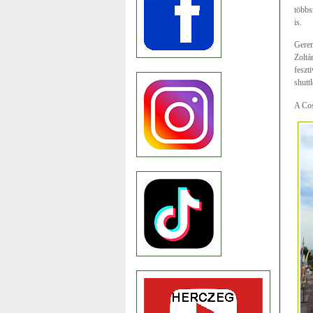
többs
is.
Geren
Zoltá
feszt
shuttl
A Cos