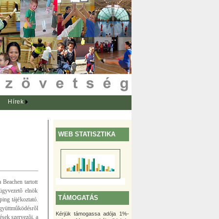
Hírek
WEB STATISZTIKA
 Beachen tartott
ügyvezetõ elnök
TÁMOGATÁS
ing tájékoztató.
együttmûködésrõl
Kérjük támogassa adója 1%-
ések szervezõi, a