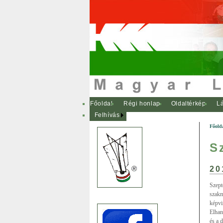
Főoldal
Régi honlap
Oldaltérkép
Lá
Felhívás
Főold
S
20
Szept
szakm
képvi
Elhan
és a 