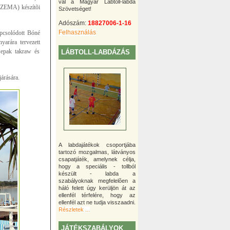
val a Magyar Lábtoll-labda
 (ZEMA) készítõi
Szövetséget!
Adószám:
18827006-1-16
Felhasználás
apcsolódott Bóné
arára tervezett
 sepak takraw és
LÁBTOLL-LABDÁZÁS
árására.
A labdajátékok csoportjába
tartozó mozgalmas, látványos
csapatjáték, amelynek célja,
hogy a speciális - tollból
készült - labda a
szabályoknak megfelelõen a
háló felett úgy kerüljön át az
ellenfél térfelére, hogy az
ellenfél azt ne tudja visszaadni.
Részletek ...
JÁTÉKSZABÁLYOK