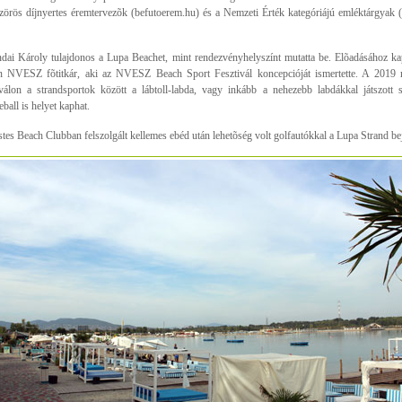
zörös díjnyertes éremtervezõk (befutoerem.hu) és a Nemzeti Érték kategóriájú emléktárgyak
dai Károly tulajdonos a Lupa Beachet, mint rendezvényhelyszínt mutatta be. Elõadásához k
n NVESZ fõtitkár, aki az NVESZ Beach Sport Fesztivál koncepcióját ismertette. A 2019 ny
iválon a strandsportok között a lábtoll-labda, vagy inkább a nehezebb labdákkal játszott
eball is helyet kaphat.
tes Beach Clubban felszolgált kellemes ebéd után lehetõség volt golfautókkal a Lupa Strand bej