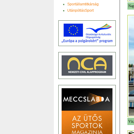
Sportállamtitkárság
Nap
UtánpótlásSport
Víz