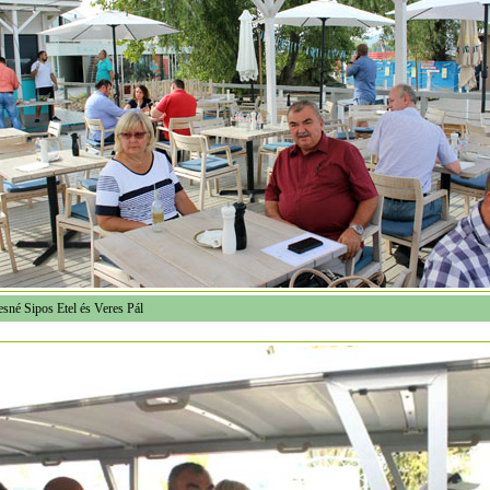
sné Sipos Etel és Veres Pál