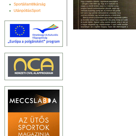
Sportállamtitkárság
UtánpótlásSport