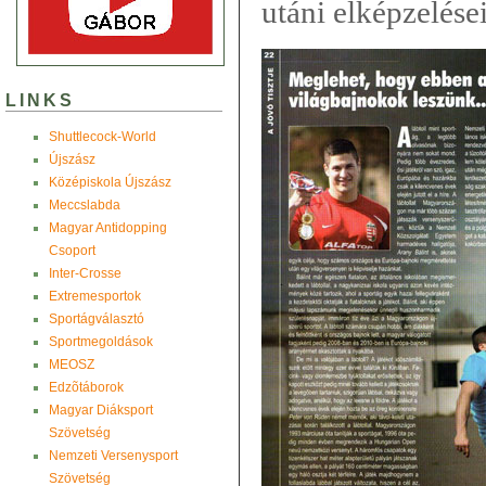
utáni elképzelései
LINKS
Shuttlecock-World
Újszász
Középiskola Újszász
Meccslabda
Magyar Antidopping
Csoport
Inter-Crosse
Extremesportok
Sportágválasztó
Sportmegoldások
MEOSZ
Edzõtáborok
Magyar Diáksport
Szövetség
Nemzeti Versenysport
Szövetség