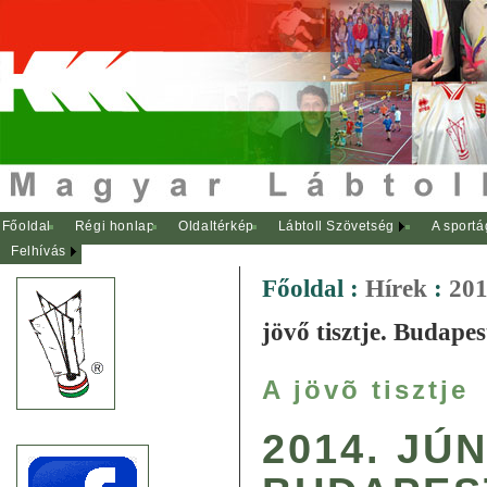
Főoldal
Régi honlap
Oldaltérkép
Lábtoll Szövetség
A sportá
Felhívás
Főoldal
:
Hírek
:
201
jövő tisztje. Budapes
A jövõ tisztje
2014. JÚN