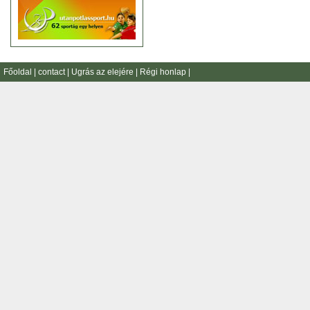
Főoldal
|
contact
|
Ugrás az elejére
|
Régi honlap
|