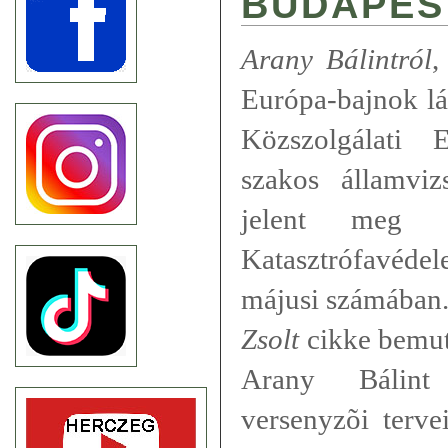
BUDAPES
Arany Bálintról
,
Európa-bajnok lá
Közszolgálati 
szakos államvizs
jelent meg 
Katasztrófavéde
májusi számában.
Zsolt
cikke bemuta
Arany Bálint 
versenyzõi terve