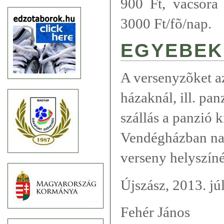
900 Ft, vacsora 
3000 Ft/fõ/nap.
EGYEBEK
A versenyzõket a
házaknál, ill. pan
szállás a panzió 
Vendégházban nap
verseny helyszínén
Újszász, 2013. júl
Fehér János