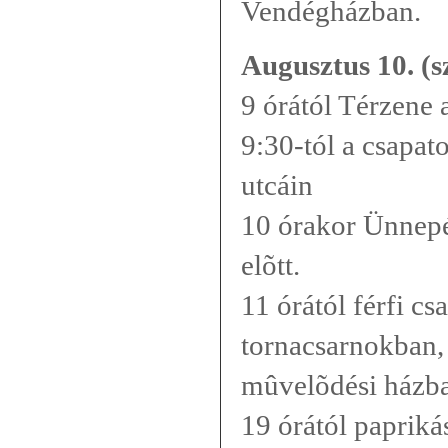
Vendégházban.
Augusztus 10. (
9 órától Térzene 
9:30-tól a csapat
utcáin
10 órakor Ünnepé
elõtt.
11 órától férfi c
tornacsarnokban,
mûvelõdési házb
19 órától papriká