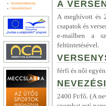
A VERSEN
Sportállamtitkárság
UtánpótlásSport
A meghívott és 2
csapatok és vers
e-mailben a sz
feltüntetésével.
VERSENY
férfi és nõi egyéni
NEVEZÉSI
2400 Ft/fõ. (A ne
szombat esti papr