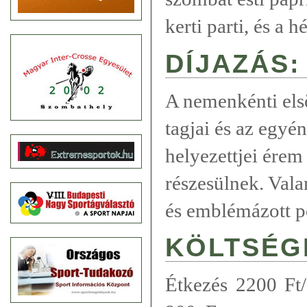
kerti parti, és a h
DÍJAZÁS:
A nemenkénti els
tagjai és az egyé
helyezettjei érem
részesülnek. Val
és emblémázott p
KÖLTSÉG
Étkezés 2200 Ft/