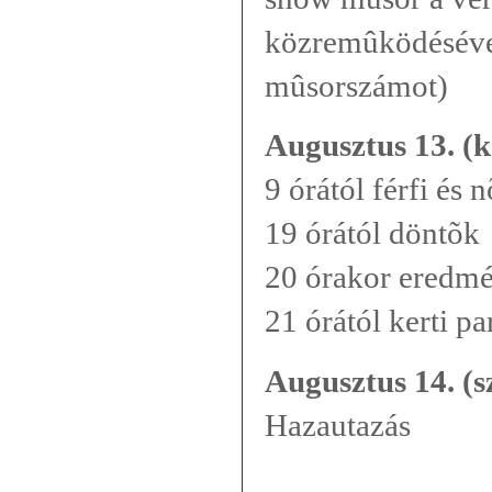
közremûködéséve
mûsorszámot)
Augusztus 13. (
9 órától férfi és 
19 órától döntõk
20 órakor eredmé
21 órától kerti par
Augusztus 14. (s
Hazautazás