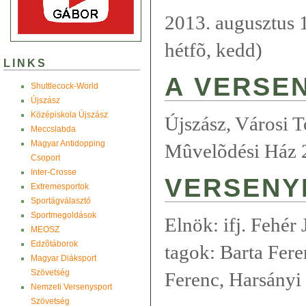
2013. augusztus 
hétfõ, kedd)
LINKS
A VERSEN
Shuttlecock-World
Újszász
Középiskola Újszász
Újszász, Városi T
Meccslabda
Magyar Antidopping
Mûvelõdési Ház 
Csoport
Inter-Crosse
VERSENY
Extremesportok
Sportágválasztó
Sportmegoldások
Elnök: ifj. Fehér 
MEOSZ
Edzõtáborok
tagok: Barta Fer
Magyar Diáksport
Szövetség
Ferenc, Harsányi 
Nemzeti Versenysport
Szövetség