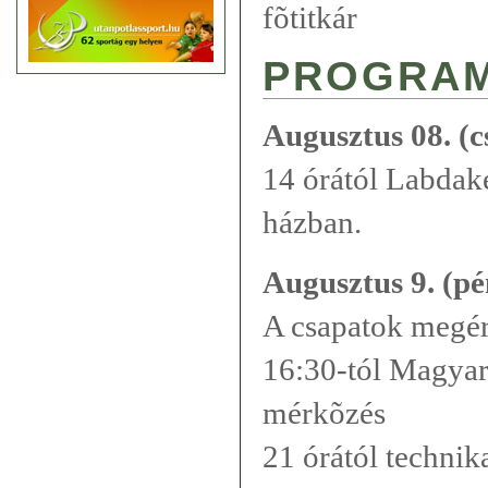
fõtitkár
PROGRA
Augusztus 08. (c
14 órától Labdak
házban.
Augusztus 9. (pé
A csapatok megérk
16:30-tól Magyar
mérkõzés
21 órától technika