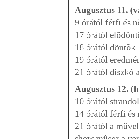
Augusztus 11. (
9 órától férfi és
17 órától elõdön
18 órától döntõk
19 órától eredmé
21 órától diszkó
Augusztus 12. (h
10 órától strand
14 órától férfi é
21 órától a mûve
show mûsor a ver