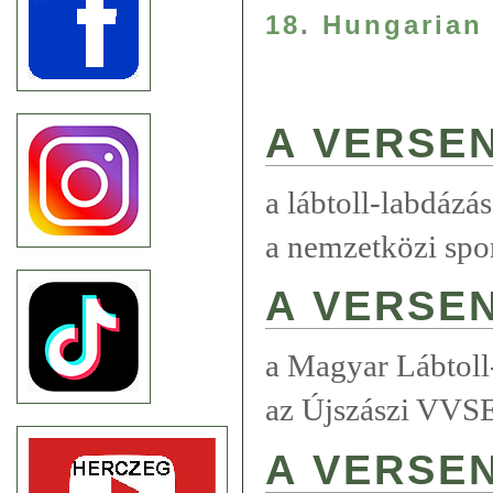
18. Hungarian
A VERSEN
a lábtoll-labdázá
a nemzetközi spo
A VERSE
a Magyar Lábtoll
az Újszászi VVSE
A VERSE