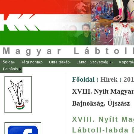
Főoldal
Régi honlap
Oldaltérkép
Lábtoll Szövetség
A sportá
Felhívás
Főoldal
:
Hírek
:
201
XVIII. Nyílt Magyar
Bajnokság. Újszász
XVIII. Nyílt M
Lábtoll-labda