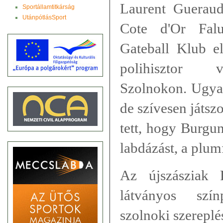
Laurent Gueraud
Sportállamtitkárság
UtánpótlásSport
Cote d'Or Falu
Gateball Klub el
polihisztor v
Szolnokon. Ugyan
de szívesen játszot
tett, hogy Burgun
labdázást, a plum
Az újszásziak 
látványos szí
szolnoki szereplé