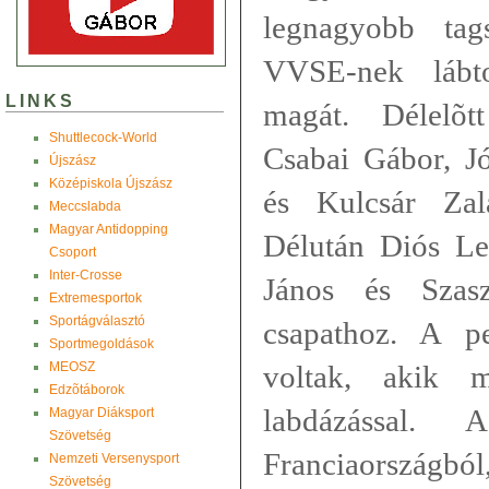
legnagyobb tag
VVSE-nek lábtol
LINKS
magát. Délelõtt
Shuttlecock-World
Csabai Gábor, Jó
Újszász
Középiskola Újszász
és Kulcsár Zal
Meccslabda
Magyar Antidopping
Délután Diós Let
Csoport
Inter-Crosse
János és Szas
Extremesportok
Sportágválasztó
csapathoz. A p
Sportmegoldások
MEOSZ
voltak, akik m
Edzõtáborok
labdázással. 
Magyar Diáksport
Szövetség
Franciaországb
Nemzeti Versenysport
Szövetség