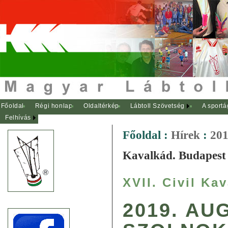
Főoldal
Régi honlap
Oldaltérkép
Lábtoll Szövetség
A sportá
Felhívás
Főoldal
:
Hírek
:
201
Kavalkád. Budapest
XVII. Civil Ka
2019. AU