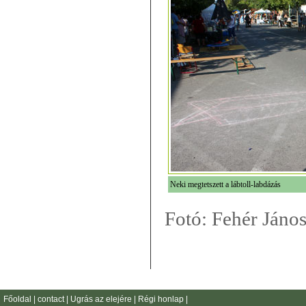
Neki megtetszett a lábtoll-labdázás
Fotó: Fehér János
Főoldal
|
contact
|
Ugrás az elejére
|
Régi honlap
|