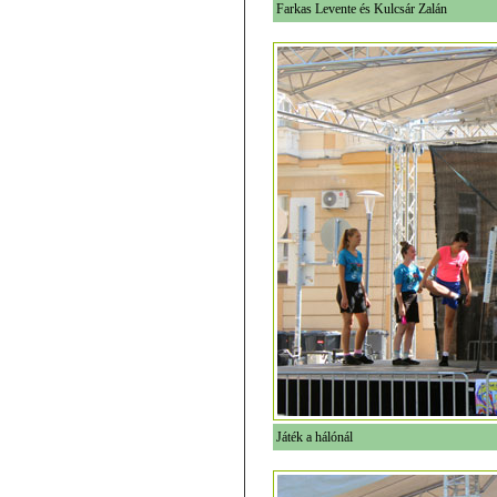
Farkas Levente és Kulcsár Zalán
Játék a hálónál