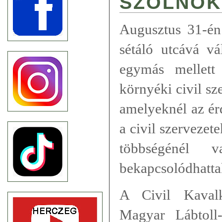
SZOLNOK
Augusztus 31-é
sétáló utcává vá
egymás mellett
környéki civil sz
amelyeknél az é
a civil szervezet
többségénél v
bekapcsolódhattak
A Civil Kaval
Magyar Lábtoll