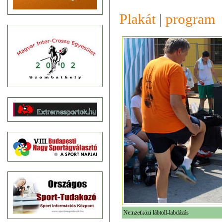
Plakát
|
program
Nemzetközi lábtoll-labdázás