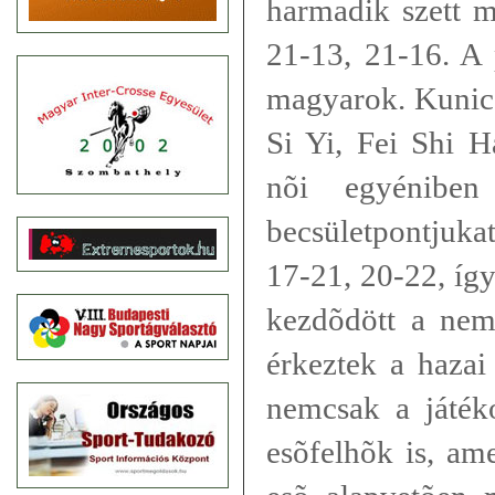
harmadik szett m
21-13, 21-16. A
magyarok. Kunic
Si Yi, Fei Shi H
nõi egyéniben
becsületpontjuka
17-21, 20-22, íg
kezdõdött a nem
érkeztek a hazai
nemcsak a játék
esõfelhõk is, am