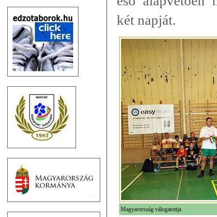
esõ alapvetõen 
két napját.
Magyarország válogatottja