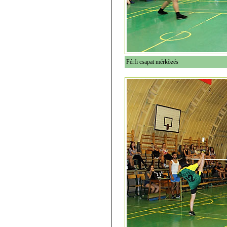
Férfi csapat mérkõzés