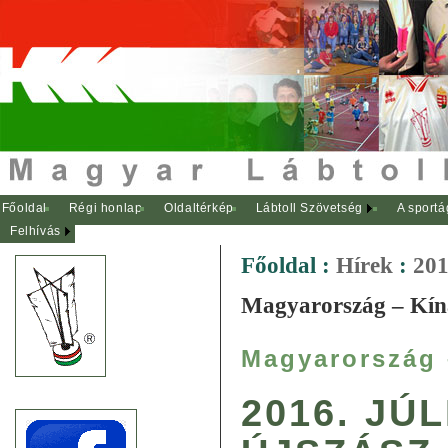
Főoldal
Régi honlap
Oldaltérkép
Lábtoll Szövetség
A sportá
Felhívás
Főoldal
:
Hírek
:
201
Magyarország – Kína
Magyarország 
2016. JÚL