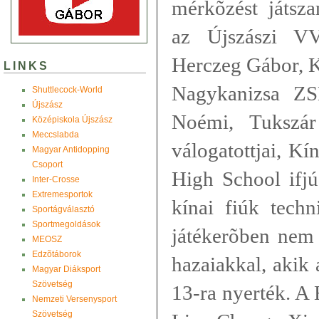
mérkõzést játsz
az Újszászi V
Herczeg Gábor, K
LINKS
Nagykanizsa Z
Shuttlecock-World
Újszász
Noémi, Tukszár
Középiskola Újszász
Meccslabda
válogatottjai, Kí
Magyar Antidopping
Csoport
High School ifjú
Inter-Crosse
Extremesportok
kínai fiúk techn
Sportágválasztó
Sportmegoldások
játékerõben nem 
MEOSZ
Edzõtáborok
hazaiakkal, akik
Magyar Diáksport
Szövetség
13-ra nyerték. A
Nemzeti Versenysport
Szövetség