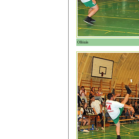
Ollózás