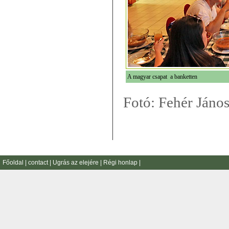
A magyar csapat a banketten
Fotó: Fehér János
Főoldal
|
contact
|
Ugrás az elejére
|
Régi honlap
|