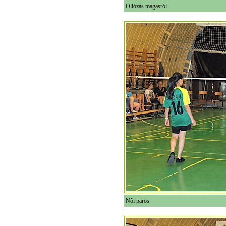
Ollózás magasról
Nõi páros