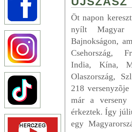
ÚJSZÁSZ
Öt napon keresztü
nyílt Magyar 
Bajnokságon, am
Csehország, Fr
India, Kína, M
Olaszország, Sz
218 versenyzõje 
már a verseny 
érkeztek. Így júl
egy Magyarorsz