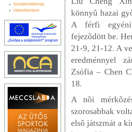
Liu Cheng Xin
Sportállamtitkárság
könnyû hazai gyõ
UtánpótlásSport
A férfi egyén
fejezõdött be. H
21-9, 21-12. A v
eredménnyel zá
Zsófia – Chen C
18.
A nõi mérkõzés
szorosabbak volt
elsõ játszmát a k