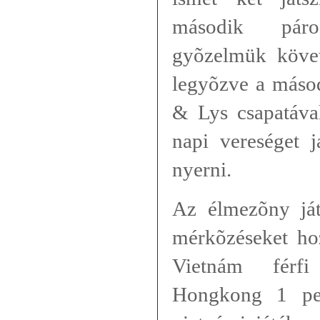
második páro
gyõzelmük követ
legyõzve a másod
& Lys csapatáva
napi vereséget j
nyerni.
Az élmezõny já
mérkõzéseket ho
Vietnám férfi 
Hongkong 1 pe