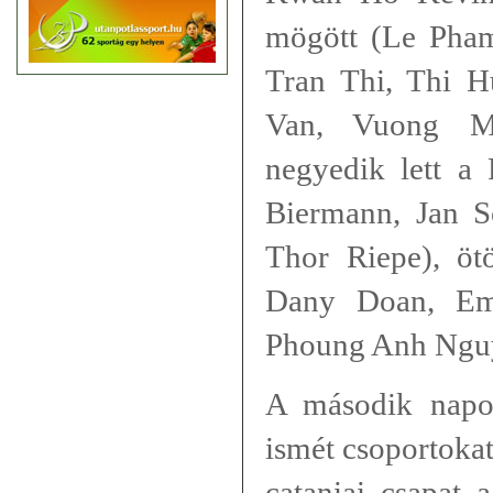
mögött (Le Pha
Tran Thi, Thi 
Van, Vuong Mi
negyedik lett a
Biermann, Jan S
Thor Riepe), öt
Dany Doan, Em
Phoung Anh Nguye
A második napon
ismét csoportokat
cataniai csapat 