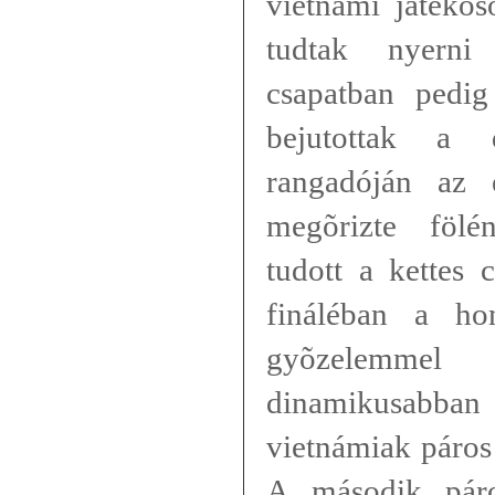
vietnámi játéko
tudtak nyerni
csapatban pedig
bejutottak a 
rangadóján az 
megõrizte fölé
tudott a kettes 
fináléban a h
gyõzelemmel
dinamikusabban
vietnámiak páros
A második páro