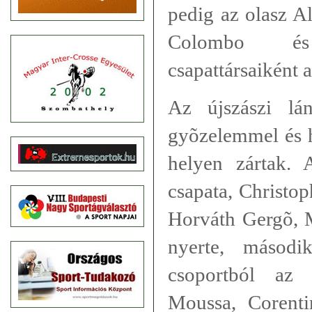
pedig az olasz A
Colombo és
csapattársaiként 
Az újszászi l
gyõzelemmel és 
helyen zártak.
csapata, Christop
Horváth Gergõ, 
nyerte, másodi
csoportból az
Moussa, Corenti