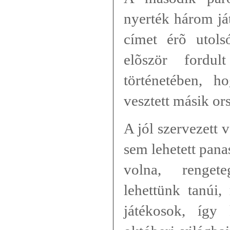
nyerték három já
címet érõ utols
elõször fordu
történetében, h
vesztett másik ors
A jól szervezett 
sem lehetett pana
volna, renget
lehettünk tanúi,
játékosok, így 