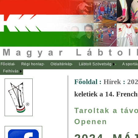
Főoldal
Régi honlap
Oldaltérkép
Lábtoll Szövetség
A sportá
Felhívás
Főoldal
:
Hírek
:
202
keletiek a 14. Fren
Taroltak a táv
Openen