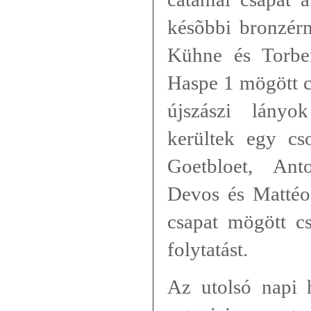
késõbbi bronzér
Kühne és Torbe
Haspe 1 mögött c
újszászi lányo
kerültek egy cs
Goetbloet, Ant
Devos és Mattéo
csapat mögött c
folytatást.
Az utolsó napi 