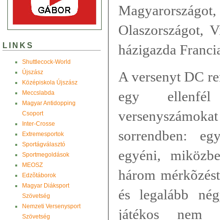
Magyarorszá
Olaszországot, V
LINKS
házigazda Franci
Shuttlecock-World
Újszász
A versenyt DC re
Középiskola Újszász
egy ellenfé
Meccslabda
Magyar Antidopping
versenyszámoka
Csoport
Inter-Crosse
sorrendben: egy
Extremesportok
Sportágválasztó
egyéni, miközbe
Sportmegoldások
MEOSZ
három mérkõzést j
Edzõtáborok
Magyar Diáksport
és legalább né
Szövetség
Nemzeti Versenysport
játékos nem j
Szövetség