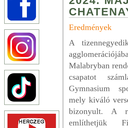
2024. MÁ
CHATENA
Eredmények
A tizennegyed
agglomeráci
Malabryban rende
csapatot sz
Gymnasium spor
mely kiváló vers
bizonyult. A r
említhetjük F