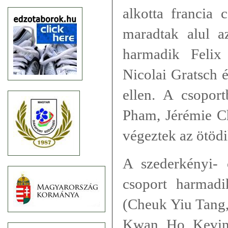
alkotta francia 
maradtak alul a
harmadik Felix
Nicolai Gratsch 
ellen. A csopor
Pham, Jérémie 
végeztek az ötödi
A szederkényi- 
csoport harmad
(Cheuk Yiu Tang
Kwan Ho Kevin 