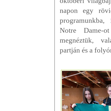
októberi világba
napon egy rövi
programunkba, 
Notre Dame-ot
megnéztük, val
partján és a foly