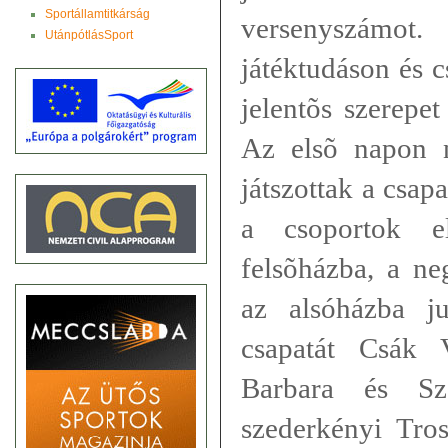
Sportállamtitkárság
versenyszámot
UtánpótlásSport
játéktudáson és c
jelentõs szerepet
Az elsõ napon 
játszottak a csa
a csoportok e
felsõházba, a ne
az alsóházba ju
csapatát Csák 
Barbara és Sz
szederkényi Tro