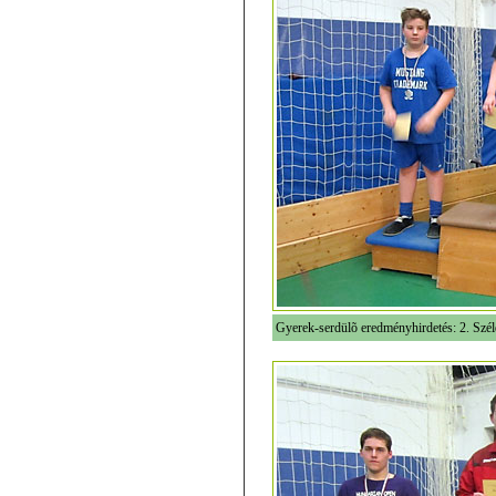
Gyerek-serdülõ eredményhirdetés: 2. Széle