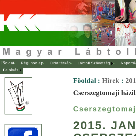
Főoldal
Régi honlap
Oldaltérkép
Lábtoll Szövetség
A sportá
Felhívás
Főoldal
:
Hírek
:
201
Cserszegtomaji házi
Cserszegtomaj
2015. JA