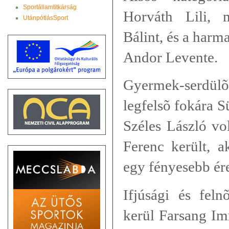
Sportállamtitkárság
Horváth Lili, 
UtánpótlásSport
Bálint, és a harm
Andor Levente.
Gyermek-serdü
legfelsõ fokára S
Széles László vo
Ferenc került, a
egy fényesebb ér
Ifjúsági és feln
kerül Farsang Im