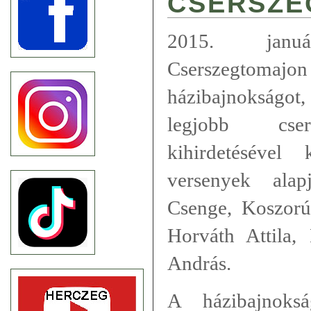
CSERSZE
2015. janu
Cserszegtom
házibajnokságo
legjobb csers
kihirdetésével
versenyek alap
Csenge, Koszorú
Horváth Attila,
András.
A házibajnoksá