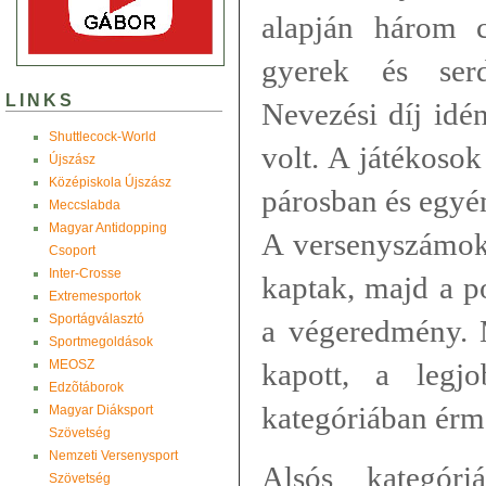
alapján három c
gyerek és serd
LINKS
Nevezési díj idén
Shuttlecock-World
volt. A játékoso
Újszász
Középiskola Újszász
párosban és egyé
Meccslabda
Magyar Antidopping
A versenyszámok 
Csoport
Inter-Crosse
kaptak, majd a p
Extremesportok
Sportágválasztó
a végeredmény. 
Sportmegoldások
MEOSZ
kapott, a legj
Edzõtáborok
kategóriában érme
Magyar Diáksport
Szövetség
Nemzeti Versenysport
Alsós kategóri
Szövetség