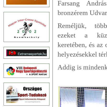
Farsang Andrá
bronzérem Udvari
Reméljük, több
ezeket a küzd
keretében, és az 
helyezésekkel tér
Addig is mindenk