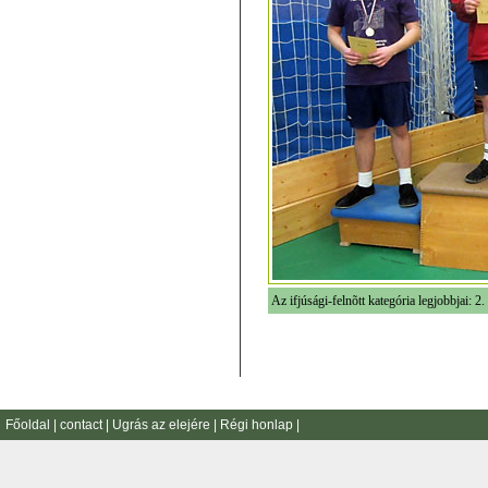
Az ifjúsági-felnõtt kategória legjobbjai: 
Főoldal
|
contact
|
Ugrás az elejére
|
Régi honlap
|