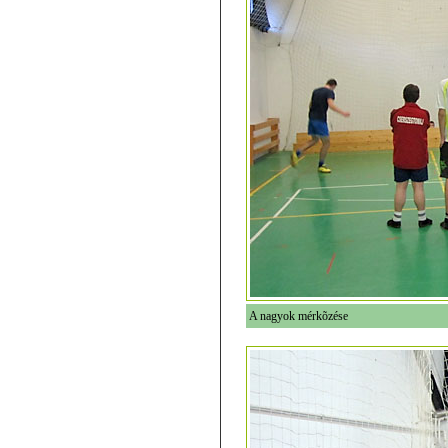
A nagyok mérkõzése