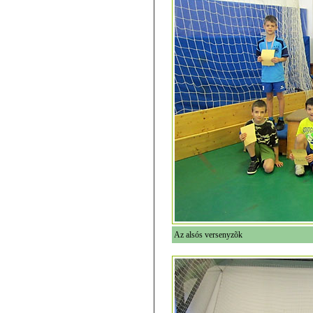
Az alsós versenyzõk