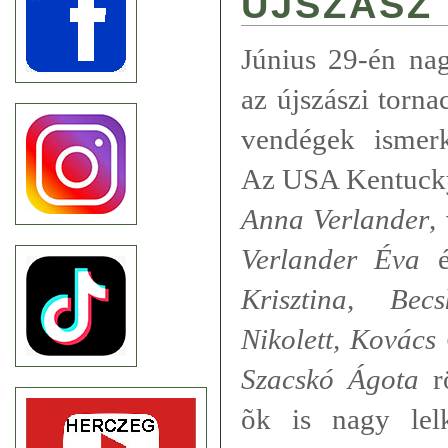
ÚJSZÁSZ
Június 29-én na
az újszászi torn
vendégek ismerke
Az USA Kentucky
Anna Verlander
,
Verlander Éva
é
Krisztina, Bec
Nikolett, Kovács
Szacskó
Ágota
rö
õk is nagy lelk