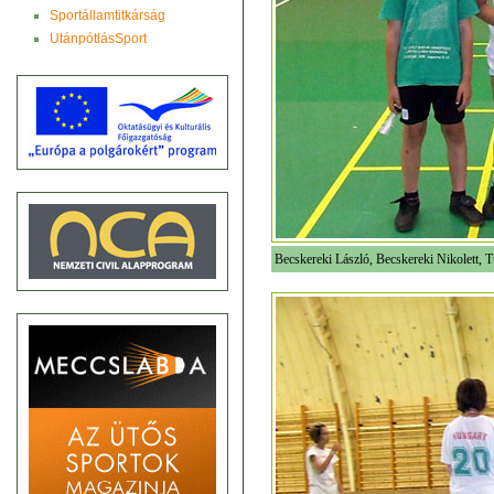
Sportállamtitkárság
UtánpótlásSport
Becskereki László, Becskereki Nikolett, 