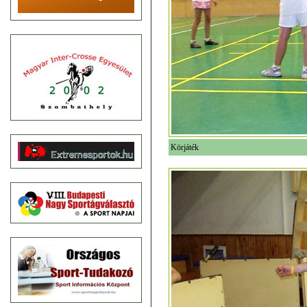
Körjáték