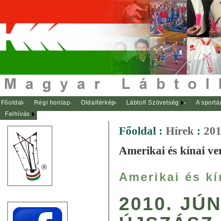
Főoldal
Régi honlap
Oldaltérkép
Lábtoll Szövetség
A sportá
Felhívás
Főoldal
:
Hírek
:
201
Amerikai és kínai ve
Amerikai és k
2010. JÚN