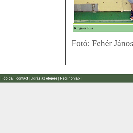
Kinga és Rita
Fotó: Fehér Jáno
Főoldal
|
contact
|
Ugrás az elejére
|
Régi honlap
|