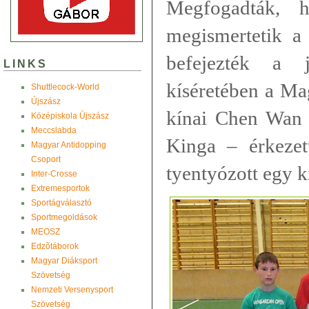
Megfogadták, h
megismertetik a 
befejezték a
LINKS
kíséretében a Ma
Shuttlecock-World
Újszász
kínai Chen Wan
Középiskola Újszász
Meccslabda
Kinga – érkezet
Magyar Antidopping
Csoport
tyentyózott egy ki
Inter-Crosse
Extremesportok
Sportágválasztó
Sportmegoldások
MEOSZ
Edzõtáborok
Magyar Diáksport
Szövetség
Nemzeti Versenysport
Szövetség