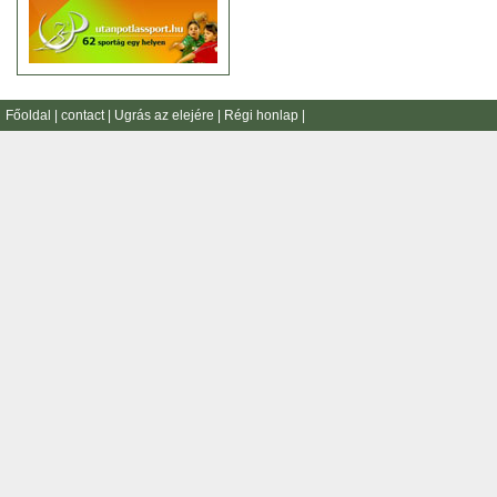
Főoldal
|
contact
|
Ugrás az elejére
|
Régi honlap
|