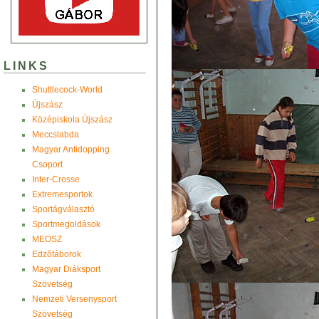
LINKS
Shuttlecock-World
Újszász
Középiskola Újszász
Meccslabda
Magyar Antidopping
Csoport
Inter-Crosse
Extremesportok
Sportágválasztó
Sportmegoldások
MEOSZ
Edzõtáborok
Magyar Diáksport
Szövetség
Nemzeti Versenysport
Szövetség