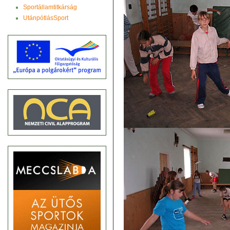
Sportállamtitkárság
UtánpótlásSport