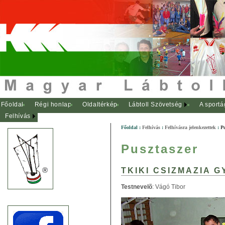
Főoldal
Régi honlap
Oldaltérkép
Lábtoll Szövetség
A sportá
Felhívás
Főoldal
:
Felhívás
:
Felhívásra jelenkezettek
:
P
Pusztaszer
TKIKI CSIZMAZIA 
Testnevelõ
: Vágó Tibor